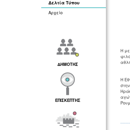
Δελτία Τύπου
Αρχείο
Η με
φιλο
αθλή
ΔΗΜΟΤΗΣ
Η Εθ
στην
Ηράκ
αγών
ΕΠΙΣΚΕΠΤΗΣ
Ρουμ