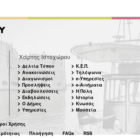
Χάρτης Ιστοχώρου
Δελτία Τύπου
Κ.Ε.Π.
Ανακοινώσεις
Τηλέφωνα
Διαγωνισμοί
e-Υπηρεσίες
Προσλήψεις
e-Αιτήματα
Διαβουλεύσεις
Η Πόλη
Εκδηλώσεις
Ιστορία
Ο Δήμος
Κνωσός
Υπηρεσίες
Μουσεία
ροι Χρήσης
ιμότητας
Πλοήγηση
FAQs
RSS