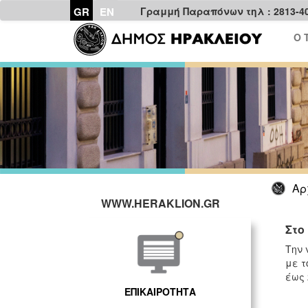
GR
EN
Γραμμή Παραπόνων τηλ : 2813-4
Ο 
Αρ
WWW.HERAKLION.GR
Στο
Tην 
με τ
έως 
ΕΠΙΚΑΙΡΟΤΗΤΑ