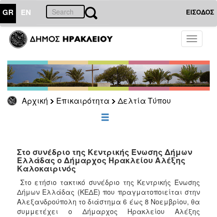
GR
EN
ΕΙΣΟΔΟΣ
ΕΠΙΚΑΙΡΟΤΗΤΑ
Toggle
navigati
Δελτία
Τύπου
Αρχείο
Αρχική
Επικαιρότητα
Δελτία Τύπου
ΔΗΜΟΤΗΣ
ΕΠΙΣΚΕΠΤΗΣ
Στο συνέδριο της Κεντρικής Ένωσης Δήμων
Ελλάδας ο Δήμαρχος Ηρακλείου Αλέξης
Καλοκαιρινός
ΗΡΑΚΛΕΙΟ
ΓΙΑ...
Στο ετήσιο τακτικό συνέδριο της Κεντρικής Ένωσης
Δήμων Ελλάδας (ΚΕΔΕ) που πραγματοποιείται στην
Αλεξανδρούπολη το διάστημα 6 έως 8 Νοεμβρίου, θα
συμμετέχει ο Δήμαρχος Ηρακλείου Αλέξης