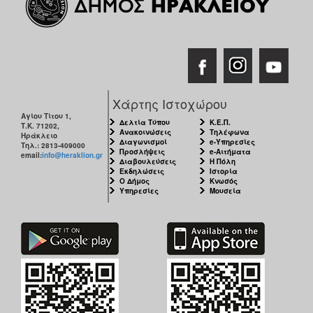
Χάρτης Ιστοχώρου
Αγίου Τίτου 1,
Δελτία Τύπου
Κ.Ε.Π.
Τ.Κ. 71202,
Ανακοινώσεις
Τηλέφωνα
Ηράκλειο
Διαγωνισμοί
e-Υπηρεσίες
Τηλ.: 2813-409000
Προσλήψεις
e-Αιτήματα
email:
info@heraklion.gr
Διαβουλεύσεις
Η Πόλη
Εκδηλώσεις
Ιστορία
Ο Δήμος
Κνωσός
Υπηρεσίες
Μουσεία