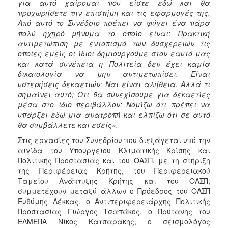
για αυτό χαίρομαι που είστε εδώ και θα
προχωρήσετε την επιστήμη και τις εφαρμογές της.
Από αυτό το Συνέδριο πρέπει να φύγει ένα πάρα
πολύ ηχηρό μήνυμα το οποίο είναι: Πρακτική
αντιμετώπιση με εντοπισμό των δυσχερειών τις
οποίες εμείς οι ίδιοι δημιουργούμε στον εαυτό μας
και κατά συνέπεια η Πολιτεία δεν έχει καμία
δικαιολογία να μην αντιμετωπίσει. Είναι
υστερήσεις δεκαετιών; Ναι είναι αλήθεια. Αλλά τι
σημαίνει αυτό; Ότι θα συνεχίσουμε για δεκαετίες
μέσα στο ίδιο περιβάλλον; Νομίζω ότι πρέπει να
υπάρξει εδώ μια ανατροπή και ελπίζω ότι σε αυτό
θα συμβάλλετε και εσείς».
Στις εργασίες του Συνεδρίου που διεξάγεται υπό την
αιγίδα του Υπουργείου Κλιματικής Κρίσης και
Πολιτικής Προστασίας και του ΟΑΣΠ, με τη στήριξη
της Περιφέρειας Κρήτης, του Περιφερειακού
Ταμείου Ανάπτυξης Κρήτης και του ΟΑΣΠ,
συμμετέχουν μεταξύ άλλων ο Πρόεδρος του ΟΑΣΠ
Ευθύμης Λέκκας, ο Αντιπεριφερειάρχης Πολιτικής
Προστασίας Γιώργος Τσαπάκος, ο Πρύτανης του
ΕΛΜΕΠΑ Νίκος Κατσαράκης, ο σεισμολόγος