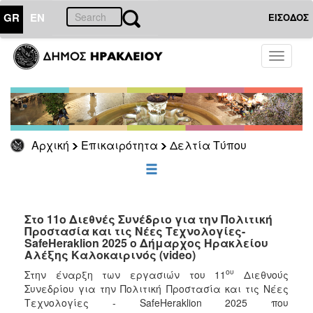
GR
EN
ΕΙΣΟΔΟΣ
ΕΠΙΚΑΙΡΟΤΗΤΑ
Toggle
navigati
Δελτία
Τύπου
Αρχείο
Αρχική
Επικαιρότητα
Δελτία Τύπου
ΔΗΜΟΤΗΣ
ΕΠΙΣΚΕΠΤΗΣ
Στο 11ο Διεθνές Συνέδριο για την Πολιτική
Προστασία και τις Νέες Τεχνολογίες-
SafeHeraklion 2025 ο Δήμαρχος Ηρακλείου
ΗΡΑΚΛΕΙΟ
Αλέξης Καλοκαιρινός (video)
ΓΙΑ...
ου
Στην έναρξη των εργασιών του 11
Διεθνούς
Συνεδρίου για την Πολιτική Προστασία και τις Νέες
Τεχνολογίες - SafeHeraklion 2025 που