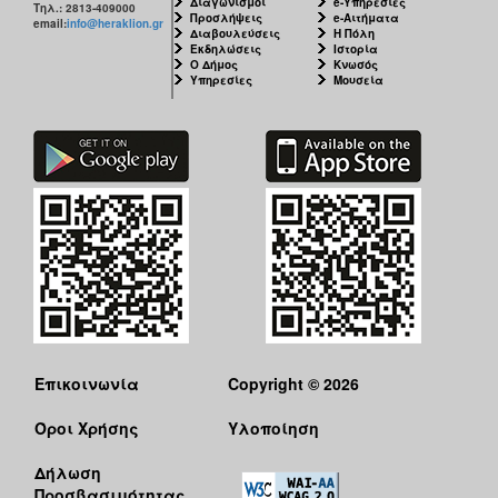
Διαγωνισμοί
e-Υπηρεσίες
Τηλ.: 2813-409000
Προσλήψεις
e-Αιτήματα
email:
info@heraklion.gr
Διαβουλεύσεις
Η Πόλη
Εκδηλώσεις
Ιστορία
Ο Δήμος
Κνωσός
Υπηρεσίες
Μουσεία
Επικοινωνία
Copyright © 2026
Όροι Χρήσης
Υλοποίηση
Δήλωση
Προσβασιμότητας