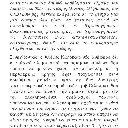
αντιμετωπίσουμε δομικά προβλήματα. Είχαμε τον
Απρίλιο του 2024 την άσκηση Μίνωας. Ο Πρόεδρος του
ΟΑΣΠ Ευθύμης Λέκκας έλεγε τότε ότι το ζήτημα για
μια άσκηση δεν είναι να επιτύχει, αλλά να
εντοπίσουμε τα κενά, να δημιουργήσουμε
συνεκτικότερους μηχανισμούς, να δημιουργήσουμε
τις δυνατότητες μιας αποτελεσματικότερης
ανταπόκρισης. Νομίζω ότι αυτό το συμπέρασμα
εξήχθη από εκείνη την άσκηση».
Συνεχίζοντας, ο Αλέξης Καλοκαιρινός ανέφερε ότι
οι πιθανοί πλημμυρικοί και σεισμικοί κίνδυνοι δεν
πρέπει να μένουν χωρίς αντιμετώπιση, ότι η
Περιφέρεια Κρήτης έχει προχωρήσει στην
οριοθέτηση ρεμάτων μέσα σε ένα δυσμενές
γραφειοκρατικό και νομοθετικό περιβάλλον, και δεν
παρέλειψε να τονίσει την άρρηκτη σχέση μεταξύ
του ολοκληρωμένου σχεδιασμού πολιτικής
προστασίας και του πολεοδομικού σχεδιασμού: «
Από
την πλευρά του Δήμου, τα ζητήματα που έχουν να
κάνουν με μείζονα καταστροφή τα οποία μπορεί να
είναι σεισμός, μπορεί να είναι πλημμύρα, μπορεί
να είναι μια μεγάλη πυρκαγιά, είναι ζητήματα τα