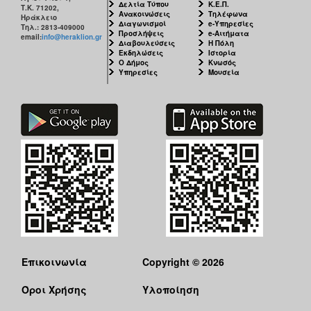
Δελτία Τύπου
Κ.Ε.Π.
Τ.Κ. 71202,
Ανακοινώσεις
Τηλέφωνα
Ηράκλειο
Διαγωνισμοί
e-Υπηρεσίες
Τηλ.: 2813-409000
Προσλήψεις
e-Αιτήματα
email:
info@heraklion.gr
Διαβουλεύσεις
Η Πόλη
Εκδηλώσεις
Ιστορία
Ο Δήμος
Κνωσός
Υπηρεσίες
Μουσεία
Επικοινωνία
Copyright © 2026
Όροι Χρήσης
Υλοποίηση