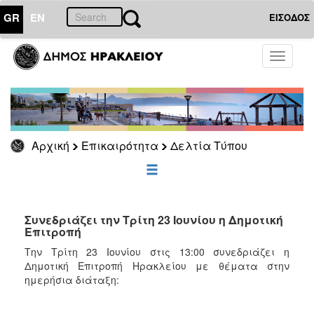
GR
EN
ΕΙΣΟΔΟΣ
ΕΠΙΚΑΙΡΟΤΗΤΑ
Toggle
navigati
Δελτία
Τύπου
Αρχείο
Αρχική
Επικαιρότητα
Δελτία Τύπου
ΔΗΜΟΤΗΣ
ΕΠΙΣΚΕΠΤΗΣ
Συνεδριάζει την Τρίτη 23 Ιουνίου η Δημοτική
Επιτροπή
ΗΡΑΚΛΕΙΟ
Την Τρίτη 23 Ιουνίου στις 13:00 συνεδριάζει η
ΓΙΑ...
Δημοτική Επιτροπή Ηρακλείου με θέματα στην
ημερήσια διάταξη: