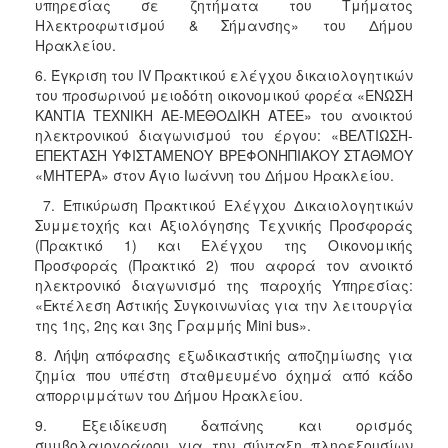
υπηρεσίας σε ζητήματα του Τμήματος
Ηλεκτροφωτισμού & Σήμανσης» του Δήμου
Ηρακλείου.
6. Έγκριση του ΙV Πρακτικού ελέγχου δικαιολογητικών
του προσωρινού μειοδότη οικονομικού φορέα «ΕΝΩΣΗ
ΚΑΝΤΙΑ ΤΕΧΝΙΚΗ ΑΕ-ΜΕΘΟΔΙΚΗ ΑΤΕΕ» του ανοικτού
ηλεκτρονικού διαγωνισμού του έργου: «ΒΕΛΤΙΩΣΗ-
ΕΠΕΚΤΑΣΗ ΥΦΙΣΤΑΜΕΝΟΥ ΒΡΕΦΟΝΗΠΙΑΚΟΥ ΣΤΑΘΜΟΥ
«ΜΗΤΕΡΑ» στον Άγιο Ιωάννη του Δήμου Ηρακλείου.
7. Επικύρωση Πρακτικού Ελέγχου Δικαιολογητικών
Συμμετοχής και Αξιολόγησης Τεχνικής Προσφοράς
(Πρακτικό 1) και Ελέγχου της Οικονομικής
Προσφοράς (Πρακτικό 2) που αφορά τον ανοικτό
ηλεκτρονικό διαγωνισμό της παροχής Υπηρεσίας:
«Εκτέλεση Αστικής Συγκοινωνίας για την λειτουργία
της 1ης, 2ης και 3ης Γραμμής Mini bus».
8. Λήψη απόφασης εξωδικαστικής αποζημίωσης για
ζημία που υπέστη σταθμευμένο όχημά από κάδο
απορριμμάτων του Δήμου Ηρακλείου.
9. Εξειδίκευση δαπάνης και ορισμός
συμβολαιογράφου για την σύνταξη πληρεξουσίων