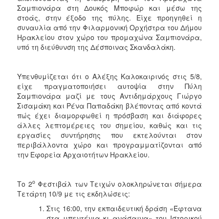
Σαμπιονάρα στη Δουκός Μποφώρ και μέσω της
στοάς, στην έξοδο της πύλης. Είχε προηγηθεί η
συναυλία από την Φιλαρμονική Ορχήστρα του Δήμου
Ηρακλείου στον χώρο του προμαχώνα Σαμπιονάρα,
υπό τη διεύθυνση της Δέσποινας Σκανδαλάκη.
Υπενθυμίζεται ότι ο Αλέξης Καλοκαιρινός στις 5/8,
είχε πραγματοποιήσει αυτοψία στην Πύλη
Σαμπιονάρα μαζί με τους Αντιδημάρχους Γιώργο
Σισαμάκη και Ρένα Παπαδάκη βλέποντας από κοντά
πώς έχει διαμορφωθεί η πρόσβαση και διάφορες
άλλες λεπτομέρειες του σημείου, καθώς και τις
εργασίες συντήρησης που εκτελούνται στον
περιβάλλοντα χώρο και προγραμματίζονται από
την Εφορεία Αρχαιοτήτων Ηρακλείου.
ο
Το 2
Φεστιβάλ των Τειχών ολοκληρώνεται σήμερα
Τετάρτη 10/9 με τις εκδηλώσεις:
Στις 16:00, την εκπαιδευτική δράση «Έφτανα
στα μπεντένια κι ανάσαινα» του Ιστορικού