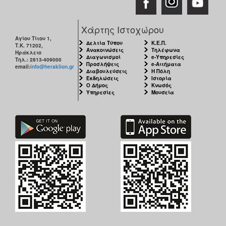
Χάρτης Ιστοχώρου
Αγίου Τίτου 1,
Δελτία Τύπου
Κ.Ε.Π.
Τ.Κ. 71202,
Ανακοινώσεις
Τηλέφωνα
Ηράκλειο
Διαγωνισμοί
e-Υπηρεσίες
Τηλ.: 2813-409000
Προσλήψεις
e-Αιτήματα
email:
info@heraklion.gr
Διαβουλεύσεις
Η Πόλη
Εκδηλώσεις
Ιστορία
Ο Δήμος
Κνωσός
Υπηρεσίες
Μουσεία