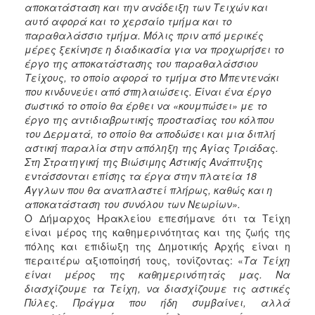
αποκατάσταση και την ανάδειξη των Τειχών και
αυτό αφορά και το χερσαίο τμήμα και το
παραθαλάσσιο τμήμα. Μόλις πριν από μερικές
μέρες ξεκίνησε η διαδικασία για να προχωρήσει το
έργο της αποκατάστασης του παραθαλάσσιου
Τείχους, το οποίο αφορά το τμήμα στο Μπεντενάκι
που κινδυνεύει από σπηλαιώσεις. Είναι ένα έργο
σωστικό το οποίο θα έρθει να «κουμπώσει» με το
έργο της αντιδιαβρωτικής προστασίας του κόλπου
του Δερματά, το οποίο θα αποδώσει και μια διπλή
αστική παραλία στην απόληξη της Αγίας Τριάδας.
Στη Στρατηγική της Βιώσιμης Αστικής Ανάπτυξης
εντάσσονται επίσης τα έργα στην πλατεία 18
Άγγλων που θα αναπλαστεί πλήρως, καθώς και η
αποκατάσταση του συνόλου των Νεωρίων».
Ο Δήμαρχος Ηρακλείου επεσήμανε ότι τα Τείχη
είναι μέρος της καθημερινότητας και της ζωής της
πόλης και επιδίωξη της Δημοτικής Αρχής είναι η
περαιτέρω αξιοποίησή τους, τονίζοντας: «
Τα Τείχη
είναι μέρος της καθημερινότητάς μας. Να
διασχίζουμε τα Τείχη, να διασχίζουμε τις αστικές
Πύλες. Πράγμα που ήδη συμβαίνει, αλλά