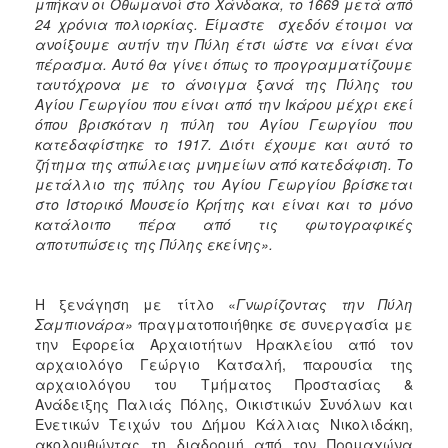
μπήκαν οι Οθωμανοί στο Χάνδακα, το 1669 μετά από
24 χρόνια πολιορκίας. Είμαστε σχεδόν έτοιμοι να
ανοίξουμε αυτήν την Πύλη έτσι ώστε να είναι ένα
πέρασμα. Αυτό θα γίνει όπως το προγραμματίζουμε
ταυτόχρονα με το άνοιγμα ξανά της Πύλης του
Αγίου Γεωργίου που είναι από την Ικάρου μέχρι εκεί
όπου βρισκόταν η πύλη του Αγίου Γεωργίου που
κατεδαφίστηκε το 1917. Διότι έχουμε και αυτό το
ζήτημα της απώλειας μνημείων από κατεδάφιση. Το
μετάλλιο της πύλης του Αγίου Γεωργίου βρίσκεται
στο Ιστορικό Μουσείο Κρήτης και είναι και το μόνο
κατάλοιπο πέρα από τις φωτογραφικές
αποτυπώσεις της Πύλης εκείνης».
Η ξενάγηση με τίτλο «
Γνωρίζοντας την Πύλη
Σαμπιονάρα»
πραγματοποιήθηκε σε συνεργασία με
την Εφορεία Αρχαιοτήτων Ηρακλείου από τον
αρχαιολόγο Γεώργιο Κατσαλή, παρουσία της
αρχαιολόγου του Τμήματος Προστασίας &
Ανάδειξης Παλιάς Πόλης, Οικιστικών Συνόλων και
Ενετικών Τειχών του Δήμου Κάλλιας Νικολιδάκη,
ακολουθώντας τη διαδρομή από τον Προμαχώνα