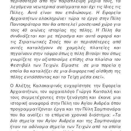
περισσότερο από την παράπλευρη μεριά τους, τα
λεγόμενα νεωτερικά ανοίγματα και όχι τις ίδιες τις
Πύλες. Αυτό είναι που επιδιώκουμε. Η Εφορεία
Αρχαιοτήτων ολοκληρώνει τώρα το έργο στην Πύλη
Παντοκράτορα που θα αποτελεί μουσειακό χώρο για
τους 40 αιώνες ιστορίας της πόλης. Η Πύλη θα
συνδυάζεται και με πέρασμα και αυτό αφορά και
τις Στρατιωτικές Στοές που οι περισσότερες από
αυτές καταλήγουν σε χαμηλές πλατείες και
πηγαίνουν στην τάφρο όπως η πύλη Βιτούρι που όπως
γνωρίζετε την αξιοποιούμε επίσης στα πλαίσια του
Φεστιβάλ των Τειχών. Είμαστε σε μια πορεία η
οποία θα καταλήξει σε μια διαφορετική αίσθηση της
πόλης εντάσσοντας και τα Τείχη μέσα εκεί».
Ο Αλέξης Καλοκαιρινός ευχαρίστησε την Εφορεία
Αρχαιοτήτων, τον αρχαιολόγο Γιώργο Κατσαλή και
τους συμμετέχοντες στην ξενάγηση και έκανε μια
ιστορική αναφορά στην Πύλη του Αγίου Ανδρέα όπου
προγραμματίζονται έργα και την Πύλη Σαμπιονάρα
που θα ανοίξει το επόμενο χρονικό διάστημα:
«Τα
δύο σημεία του Αγίου Ανδρέα και της Σαμπιονάρα
ήταν τα αδύναμα σημεία των Τειχών από τα οποία