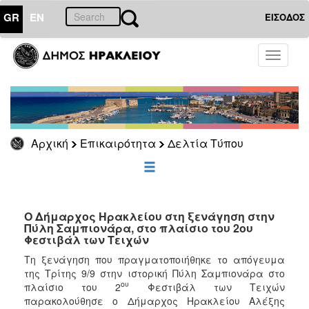
GR
EN
ΕΙΣΟΔΟΣ
ΕΠΙΚΑΙΡΟΤΗΤΑ
Toggle
navigati
Δελτία
Τύπου
Αρχείο
Αρχική
Επικαιρότητα
Δελτία Τύπου
ΔΗΜΟΤΗΣ
ΕΠΙΣΚΕΠΤΗΣ
Ο Δήμαρχος Ηρακλείου στη ξενάγηση στην
Πύλη Σαμπιονάρα, στο πλαίσιο του 2ου
Φεστιβάλ των Τειχών
ΗΡΑΚΛΕΙΟ
ΓΙΑ...
Τη ξενάγηση που πραγματοποιήθηκε το απόγευμα
της Τρίτης 9/9 στην ιστορική Πύλη Σαμπιονάρα στο
ου
πλαίσιο του 2
Φεστιβάλ των Τειχών
παρακολούθησε ο Δήμαρχος Ηρακλείου Αλέξης