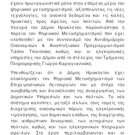
έχουν πρωταγωνιστικό ρόλο στην επόμενη μέρα του
ψηφιακού μετασχηματισμού, αξιοποιώντας τις νέες
τεχνολογίες, τα ανοικτά δεδομένα και τις καλές
πρακτικές προς όφελος των πολιτών. Από την
πλευρά του Δήμου Ηρακλείου, παρουσιάστηκε η
πορεία του Ψηφιακού Μετασχηματισμού που έχει
υλοποιηθεί με τον συντονισμό του Αντιδημάρχου
Οικονομικών & Αναπτυξιακού Προγραμματισμού
Τάσου Τσατσάκη καθώς και οι ηλεκτρονικές
υπηρεσίες του Δήμου από το στέλεχος του Τμήματος
Πληροφορικής Γιώργο Καραγιαννάκη.
Υπενθυμίζεται ότι ο Δήμος Ηρακλείου έχει
ολοκληρώσει τον Ψηφιακό Μετασχηματισμό των
Επιχειρησιακών Λειτουργιών του με στόχο την
αναβάθμιση και διευκόλυνση της συνεργασίας των
Δημοτικών Υπηρεσιών και των πολιτών. Το νέο
σύστημα καλύπτει, μεταξύ άλλων, τους τομείς της
διαχείρισης οικονομικών πόρων, της ηλεκτρονικής
τιμολόγησης, των δημοτικών εσόδων, της διαχείρισης
του ανθρώπινου δυναμικού, των αιτημάτων των
πολιτών, καθώς και των ηλεκτρονικών πληρωμών
οφειλών. Στο έργο περιλαμβάνονται και οι