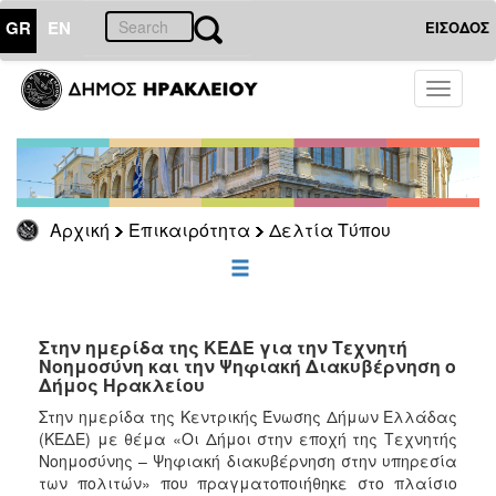
GR
EN
ΕΙΣΟΔΟΣ
ΕΠΙΚΑΙΡΟΤΗΤΑ
Toggle
navigati
Δελτία
Τύπου
Αρχείο
Αρχική
Επικαιρότητα
Δελτία Τύπου
ΔΗΜΟΤΗΣ
ΕΠΙΣΚΕΠΤΗΣ
Στην ημερίδα της ΚΕΔΕ για την Τεχνητή
Νοημοσύνη και την Ψηφιακή Διακυβέρνηση ο
Δήμος Ηρακλείου
ΗΡΑΚΛΕΙΟ
ΓΙΑ...
Στην ημερίδα της Κεντρικής Ένωσης Δήμων Ελλάδας
(ΚΕΔΕ) με θέμα «Οι Δήμοι στην εποχή της Τεχνητής
Νοημοσύνης – Ψηφιακή διακυβέρνηση στην υπηρεσία
των πολιτών» που πραγματοποιήθηκε στο πλαίσιο