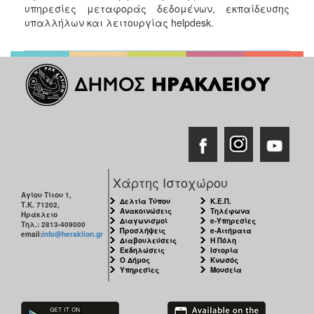
υπηρεσίες μεταφοράς δεδομένων, εκπαίδευσης
υπαλλήλων και λειτουργίας helpdesk.
Χάρτης Ιστοχώρου
Αγίου Τίτου 1,
Δελτία Τύπου
Κ.Ε.Π.
Τ.Κ. 71202,
Ανακοινώσεις
Τηλέφωνα
Ηράκλειο
Διαγωνισμοί
e-Υπηρεσίες
Τηλ.: 2813-409000
Προσλήψεις
e-Αιτήματα
email:
info@heraklion.gr
Διαβουλεύσεις
Η Πόλη
Εκδηλώσεις
Ιστορία
Ο Δήμος
Κνωσός
Υπηρεσίες
Μουσεία