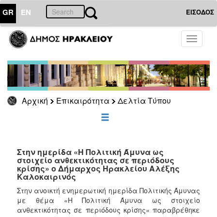
GR
EN
ΕΙΣΟΔΟΣ
ΕΠΙΚΑΙΡΟΤΗΤΑ
Toggle
navigati
Δελτία
Τύπου
Αρχείο
Αρχική
Επικαιρότητα
Δελτία Τύπου
ΔΗΜΟΤΗΣ
ΕΠΙΣΚΕΠΤΗΣ
Στην ημερίδα «Η Πολιτική Άμυνα ως
στοιχείο ανθεκτικότητας σε περιόδους
κρίσης» ο Δήμαρχος Ηρακλείου Αλέξης
ΗΡΑΚΛΕΙΟ
Καλοκαιρινός
ΓΙΑ...
Στην ανοικτή ενημερωτική ημερίδα Πολιτικής Άμυνας
με θέμα «Η Πολιτική Άμυνα ως στοιχείο
ανθεκτικότητας σε περιόδους κρίσης» παραβρέθηκε