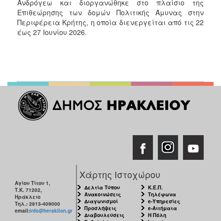
Ανδρόγεω και διοργανώθηκε στο πλαίσιο της
Επιθεώρησης των δομών Πολιτικής Άμυνας στην
Περιφέρεια Κρήτης, η οποία διενεργείται από τις 22
έως 27 Ιουνίου 2026.
Χάρτης Ιστοχώρου
Αγίου Τίτου 1,
Δελτία Τύπου
Κ.Ε.Π.
Τ.Κ. 71202,
Ανακοινώσεις
Τηλέφωνα
Ηράκλειο
Διαγωνισμοί
e-Υπηρεσίες
Τηλ.: 2813-409000
Προσλήψεις
e-Αιτήματα
email:
info@heraklion.gr
Διαβουλεύσεις
Η Πόλη