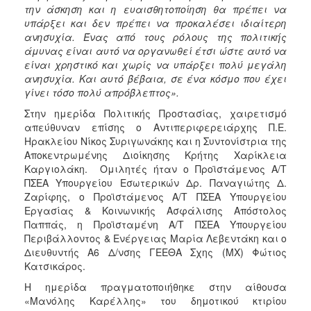
την άσκηση και η ευαισθητοποίηση θα πρέπει να
υπάρξει και δεν πρέπει να προκαλέσει ιδιαίτερη
ανησυχία. Ένας από τους ρόλους της πολιτικής
άμυνας είναι αυτό να οργανωθεί έτσι ώστε αυτό να
είναι χρηστικό και χωρίς να υπάρξει πολύ μεγάλη
ανησυχία. Και αυτό βέβαια, σε ένα κόσμο που έχει
γίνει τόσο πολύ απρόβλεπτος».
Στην ημερίδα Πολιτικής Προστασίας, χαιρετισμό
απεύθυναν επίσης ο Αντιπεριφερειάρχης Π.Ε.
Ηρακλείου Νίκος Συριγωνάκης και η Συντονίστρια της
Αποκεντρωμένης Διοίκησης Κρήτης Χαρίκλεια
Καργιολάκη. Ομιλητές ήταν ο Προϊστάμενος Α/Τ
ΠΣΕΑ Υπουργείου Εσωτερικών Δρ. Παναγιώτης Δ.
Ζαρίφης, ο Προϊστάμενος Α/Τ ΠΣΕΑ Υπουργείου
Εργασίας & Κοινωνικής Ασφάλισης Απόστολος
Παππάς, η Προϊσταμένη Α/Τ ΠΣΕΑ Υπουργείου
Περιβάλλοντος & Ενέργειας Μαρία Λεβεντάκη και ο
Διευθυντής Α6 Δ/νσης ΓΕΕΘΑ Σχης (ΜΧ) Φώτιος
Κατσικάρος.
Η ημερίδα πραγματοποιήθηκε στην αίθουσα
«Μανόλης Καρέλλης» του δημοτικού κτιρίου