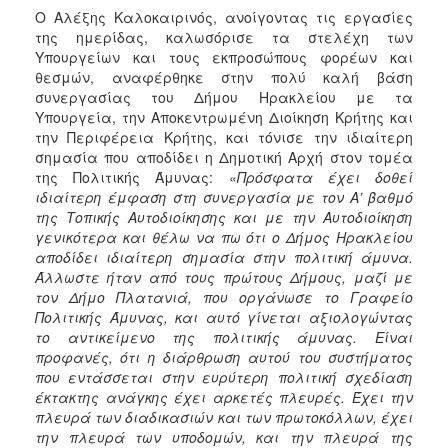
Ο Αλέξης Καλοκαιρινός, ανοίγοντας τις εργασίες
της ημερίδας, καλωσόρισε τα στελέχη των
Υπουργείων και τους εκπροσώπους φορέων και
θεσμών, αναφέρθηκε στην πολύ καλή βάση
συνεργασίας του Δήμου Ηρακλείου με τα
Υπουργεία, την Αποκεντρωμένη Διοίκηση Κρήτης και
την Περιφέρεια Κρήτης, και τόνισε την ιδιαίτερη
σημασία που αποδίδει η Δημοτική Αρχή στον τομέα
της Πολιτικής Άμυνας: «
Πρόσφατα έχει δοθεί
ιδιαίτερη έμφαση στη συνεργασία με τον Α’ βαθμό
της Τοπικής Αυτοδιοίκησης και με την Αυτοδιοίκηση
γενικότερα και θέλω να πω ότι ο Δήμος Ηρακλείου
αποδίδει ιδιαίτερη σημασία στην πολιτική άμυνα.
Άλλωστε ήταν από τους πρώτους Δήμους, μαζί με
τον Δήμο Πλατανιά, που οργάνωσε το Γραφείο
Πολιτικής Άμυνας, και αυτό γίνεται αξιολογώντας
το αντικείμενο της πολιτικής άμυνας. Είναι
προφανές, ότι η διάρθρωση αυτού του συστήματος
που εντάσσεται στην ευρύτερη πολιτική σχεδίαση
έκτακτης ανάγκης έχει αρκετές πλευρές. Έχει την
πλευρά των διαδικασιών και των πρωτοκόλλων, έχει
την πλευρά των υποδομών, και την πλευρά της