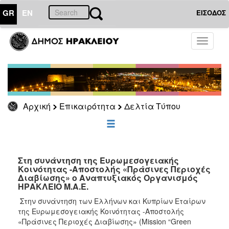
GR
EN
ΕΙΣΟΔΟΣ
ΕΠΙΚΑΙΡΟΤΗΤΑ
Toggle
navigati
Δελτία
Τύπου
Αρχείο
Αρχική
Επικαιρότητα
Δελτία Τύπου
ΔΗΜΟΤΗΣ
ΕΠΙΣΚΕΠΤΗΣ
Στη συνάντηση της Ευρωμεσογειακής
Κοινότητας -Αποστολής «Πράσινες Περιοχές
Διαβίωσης» ο Αναπτυξιακός Οργανισμός
ΗΡΑΚΛΕΙΟ
ΗΡΑΚΛΕΙΟ Μ.Α.Ε.
ΓΙΑ...
Στην συνάντηση των Ελλήνων και Κυπρίων Εταίρων
της Ευρωμεσογειακής Κοινότητας -Αποστολής
«Πράσινες Περιοχές Διαβίωσης» (Mission “Green