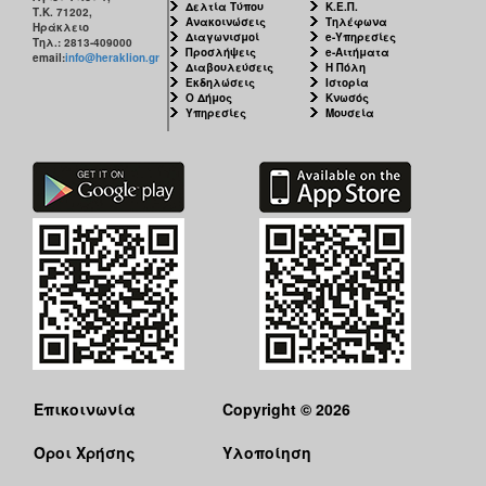
Δελτία Τύπου
Κ.Ε.Π.
Τ.Κ. 71202,
Ανακοινώσεις
Τηλέφωνα
Ηράκλειο
Διαγωνισμοί
e-Υπηρεσίες
Τηλ.: 2813-409000
Προσλήψεις
e-Αιτήματα
email:
info@heraklion.gr
Διαβουλεύσεις
Η Πόλη
Εκδηλώσεις
Ιστορία
Ο Δήμος
Κνωσός
Υπηρεσίες
Μουσεία
Επικοινωνία
Copyright © 2026
Όροι Χρήσης
Υλοποίηση