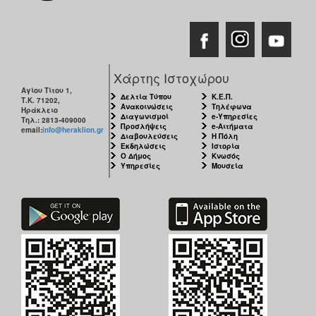
Χάρτης Ιστοχώρου
Αγίου Τίτου 1,
Δελτία Τύπου
Κ.Ε.Π.
Τ.Κ. 71202,
Ανακοινώσεις
Τηλέφωνα
Ηράκλειο
Διαγωνισμοί
e-Υπηρεσίες
Τηλ.: 2813-409000
Προσλήψεις
e-Αιτήματα
email:
info@heraklion.gr
Διαβουλεύσεις
Η Πόλη
Εκδηλώσεις
Ιστορία
Ο Δήμος
Κνωσός
Υπηρεσίες
Μουσεία