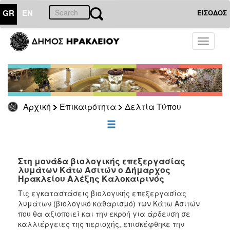
GR
EN
ΕΙΣΟΔΟΣ
ΕΠΙΚΑΙΡΟΤΗΤΑ
Toggle
navigati
Δελτία
Τύπου
Αρχείο
Αρχική
Επικαιρότητα
Δελτία Τύπου
ΔΗΜΟΤΗΣ
ΕΠΙΣΚΕΠΤΗΣ
Στη μονάδα βιολογικής επεξεργασίας
λυμάτων Κάτω Ασιτών ο Δήμαρχος
Ηρακλείου Αλέξης Καλοκαιρινός
ΗΡΑΚΛΕΙΟ
ΓΙΑ...
Τις εγκαταστάσεις βιολογικής επεξεργασίας
λυμάτων (βιολογικό καθαρισμό) των Κάτω Ασιτών
που θα αξιοποιεί και την εκροή για άρδευση σε
καλλιέργειες της περιοχής, επισκέφθηκε την