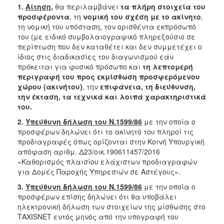
1.
Αίτηση
,
θα περιλαμβάνει
τα πλήρη στοιχεία του
προσφέροντα
, τη
νομική του σχέση με το ακίνητο
,
τη νομική του υπόσταση, τον ορισθέντα εκπρόσωπό
του (με ειδικό συμβολαιογραφικό πληρεξούσιο σε
περίπτωση που δεν καταθέτει και δεν συμμετέχει ο
ίδιος στις διαδικασίες του διαγωνισμού εάν
πρόκειται για φυσικό πρόσωπο και
τη λεπτομερή
περιγραφή του προς εκμίσθωση προσφερόμενου
χώρου (ακινήτου)
, την
επιφάνεια, τη διεύθυνση,
την έκταση, τα τεχνικά και λοιπά χαρακτηριστικά
του.
2.
Υπεύθυνη δήλωση του Ν.1599/86
με την οποία ο
προσφέρων δηλώνει ότι το ακίνητό του πληροί τις
προδιαγραφές όπως ορίζονται στην Κοινή Υπουργική
απόφαση αριθμ. Δ23/οικ.190611457/2016
«Καθορισμός πλαισίου ελάχιστων προδιαγραφών
για Δομές Παροχής Υπηρεσιών σε Αστέγους».
3.
Υπεύθυνη δήλωση του Ν.1599/86
με την οποία ο
προσφέρων επίσης δηλώνει ότι θα υποβάλει
ηλεκτρονική δήλωση των στοιχείων της μίσθωσης στο
ΤΑΧΙSΝΕΤ εντός μηνός από την υπογραφή του