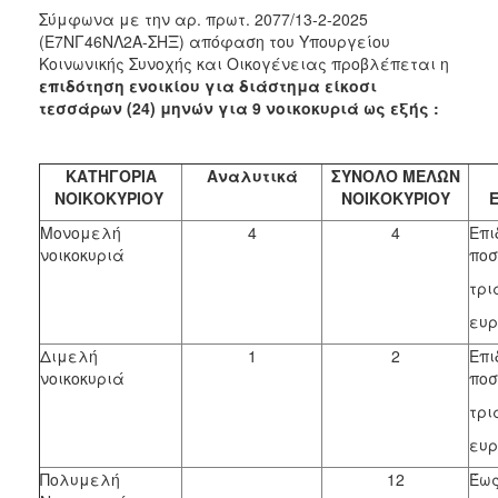
Σύμφωνα με την αρ. πρωτ. 2077/13-2-2025
(Ε7ΝΓ46ΝΛ2Α-ΣΗΞ) απόφαση του Υπουργείου
Κοινωνικής Συνοχής και Οικογένειας προβλέπεται η
επιδότηση ενοικίου για διάστημα είκοσι
τεσσάρων (24) μηνών για
9 νοικοκυριά ως εξής :
ΚΑΤΗΓΟΡΙΑ
Αναλυτικά
ΣΥΝΟΛΟ ΜΕΛΩΝ
ΝΟΙΚΟΚΥΡΙΟΥ
ΝΟΙΚΟΚΥΡΙΟΥ
Μονομελή
4
4
Επι
νοικοκυριά
ποσ
τρι
ευρ
Διμελή
1
2
Επι
νοικοκυριά
ποσ
τρι
ευρ
Πολυμελή
12
Έως