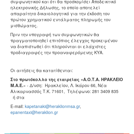
συμφωνητικού και ότι θα προσκομίσει Αποδεικτικό
ηλεκτρονικής Δήλωσης, το οποίο αποτελεί
απαραίτητο δικαιολογητικό για την έκδοση του
πρώτου χρηματικού εντάλματος πληρωμής του
μισθώματος.
Πριν την υπογραφή των συμφωνητικών θα
πραγματοποιηθεί επιτόπιος έλεγχος προκειμένου
να διαπιστωθεί ότι πληρούνται οι ελάχιστες
προδιαγραφές την προαναφερόμενης ΚΥΑ.
Οι αιτήσεις θα κατατίθενται:
Στο πρωτόκολλο της εταιρείας «Α.Ο.Τ.Α. ΗΡΑΚΛΕΙΟ
Μ.Α.Ε.
» - Δ/νση: Ηρακλείου, Λ. Ικάρου 66, Νέα
Αλικαρνασσός Τ.Κ. 71601, Τηλέφωνο: 281 3409 835
ή
στα
E-mail:
kapetanaki@heraklionmsa.gr
,
epanentaxi@heraklion.gr