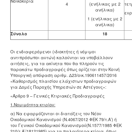
Νοικοκυριά
4
(ενήλικας με 2
τετ
ανήλικα)
ευρ
1 (ενήλικας με 2
ανήλικα)
Σύνολο
18
Οι ενδιαφερόμενοι (ιδιοκτήτες ή νόμιμοι
αντιπρόσωποι αυτών) καλούνται να υποβάλλουν
αιτήσεις, για τα ακίνητα που θα πληρούν τις
παρακάτω προδιαγραφές όπως ορίζεται στην Κοινή
Υπουργική απόφαση αριθμ. Δ23/οικ.190611457/2016
«Καθορισμός πλαισίου ελάχιστων προδιαγραφών
για Δομές Παροχής Υπηρεσιών σε Αστέγους»:
«Άρθρο 9 – Γενικές Κτιριακές Προδιαγραφές
1.Νομιμότητα κτιρίου:
α) Να εφαρμόζονται οι διατάξεις του Νέου
Οικοδομικού Κανονισμού (Ν.4067/2012 ΦΕΚ 79/τ.Α’) ή
του Γενικού Οικοδομικού Κανονισμού(Ν.1577/1985 ΦΕΚ
210/τ.Α’/18121985) για τα παλαιότερα κτίρια, όπως