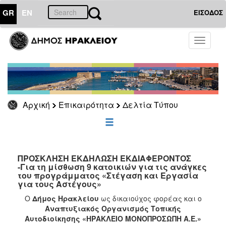
GR
EN
ΕΙΣΟΔΟΣ
ΕΠΙΚΑΙΡΟΤΗΤΑ
Toggle
navigati
Δελτία
Τύπου
Αρχείο
Αρχική
Επικαιρότητα
Δελτία Τύπου
ΔΗΜΟΤΗΣ
ΕΠΙΣΚΕΠΤΗΣ
ΠΡΟΣΚΛΗΣΗ ΕΚΔΗΛΩΣΗ ΕΚΔΙΑΦΕΡΟΝΤΟΣ
-Για τη μίσθωση 9 κατοικιών για τις ανάγκες
του προγράμματος «Στέγαση και Εργασία
ΗΡΑΚΛΕΙΟ
για τους Αστέγους»
ΓΙΑ...
Ο
Δήμος Ηρακλείου
ως δικαιούχος φορέας και ο
Αναπτυξιακός Οργανισμός Τοπικής
Αυτοδιοίκησης «ΗΡΑΚΛΕΙΟ ΜΟΝΟΠΡΟΣΩΠΗ Α.Ε.»