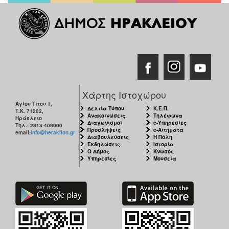
Χάρτης Ιστοχώρου
Αγίου Τίτου 1,
Δελτία Τύπου
Κ.Ε.Π.
Τ.Κ. 71202,
Ανακοινώσεις
Τηλέφωνα
Ηράκλειο
Διαγωνισμοί
e-Υπηρεσίες
Τηλ.: 2813-409000
Προσλήψεις
e-Αιτήματα
email:
info@heraklion.gr
Διαβουλεύσεις
Η Πόλη
Εκδηλώσεις
Ιστορία
Ο Δήμος
Κνωσός
Υπηρεσίες
Μουσεία