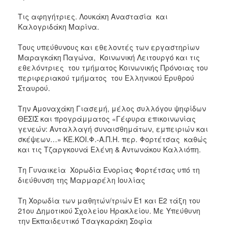
Τις αφηγήτριες. Λουκάκη Αναστασία και
Καλογριδάκη Μαρίνα.
Τους υπεύθυνους και εθελοντές των εργαστηρίων
Μαραγκάκη Παγώνα, Κοινωνική Λειτουργό και τις
εθελόντριες του τμήματος Κοινωνικής Πρόνοιας του
περιφεριακού τμήματος του Ελληνικού Ερυθρού
Σταυρού.
Την Αμοναχάκη Γιασεμή, μέλος συλλόγου ψηφίδων
ΘΕΣΙΣ και προγράμματος «Γέφυρα επικοινωνίας
γενεών: Ανταλλαγή συναισθημάτων, εμπειριών και
σκέψεων…» ΚΕ.ΚΟΙ.Φ.-Α.Π.Η. περ. Φορτέτσας καθώς
και τις Τζαργκουνά Ελένη & Αντωνάκου Καλλιόπη.
Τη Γυναικεία Χορωδία Ενορίας Φορτέτσας υπό τη
διεύθυνση της Μαρμαρέλη Ιουλίας
Τη Χορωδία των μαθητών/τριών Ε1 και Ε2 τάξη του
21ου Δημοτικού Σχολείου Ηρακλείου. Με Υπεύθυνη
την Εκπαιδευτικό Τσαγκαράκη Σοφία