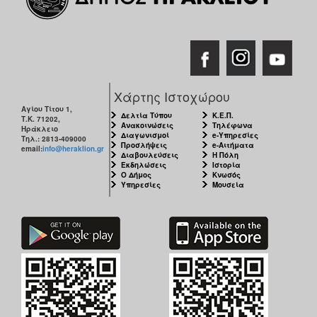
Χάρτης Ιστοχώρου
Αγίου Τίτου 1,
Δελτία Τύπου
Κ.Ε.Π.
Τ.Κ. 71202,
Ανακοινώσεις
Τηλέφωνα
Ηράκλειο
Διαγωνισμοί
e-Υπηρεσίες
Τηλ.: 2813-409000
Προσλήψεις
e-Αιτήματα
email:
info@heraklion.gr
Διαβουλεύσεις
Η Πόλη
Εκδηλώσεις
Ιστορία
Ο Δήμος
Κνωσός
Υπηρεσίες
Μουσεία