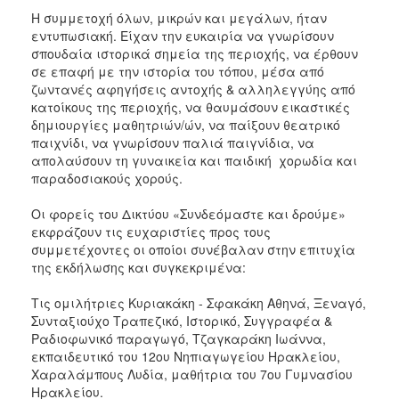
Η συμμετοχή όλων, μικρών και μεγάλων, ήταν
εντυπωσιακή. Είχαν την ευκαιρία να γνωρίσουν
σπουδαία ιστορικά σημεία της περιοχής, να έρθουν
σε επαφή με την ιστορία του τόπου, μέσα από
ζωντανές αφηγήσεις αντοχής & αλληλεγγύης από
κατοίκους της περιοχής, να θαυμάσουν εικαστικές
δημιουργίες μαθητριών/ών, να παίξουν θεατρικό
παιχνίδι, να γνωρίσουν παλιά παιγνίδια, να
απολαύσουν τη γυναικεία και παιδική χορωδία και
παραδοσιακούς χορούς.
Οι φορείς του Δικτύου «Συνδεόμαστε και δρούμε»
εκφράζουν τις ευχαριστίες προς τους
συμμετέχοντες οι οποίοι συνέβαλαν στην επιτυχία
της εκδήλωσης και συγκεκριμένα:
Τις ομιλήτριες Κυριακάκη - Σφακάκη Αθηνά, Ξεναγό,
Συνταξιούχο Τραπεζικό, Ιστορικό, Συγγραφέα &
Ραδιοφωνικό παραγωγό, Τζαγκαράκη Ιωάννα,
εκπαιδευτικό του 12ου Νηπιαγωγείου Ηρακλείου,
Χαραλάμπους Λυδία, μαθήτρια του 7ου Γυμνασίου
Ηρακλείου.