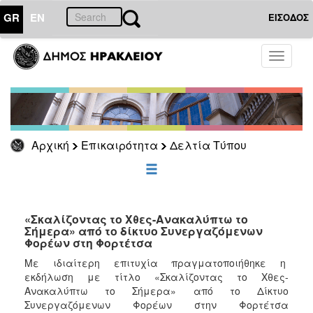
GR
EN
ΕΙΣΟΔΟΣ
ΕΠΙΚΑΙΡΟΤΗΤΑ
Toggle
navigati
Δελτία
Τύπου
Αρχείο
Αρχική
Επικαιρότητα
Δελτία Τύπου
ΔΗΜΟΤΗΣ
ΕΠΙΣΚΕΠΤΗΣ
«Σκαλίζοντας το Χθες-Ανακαλύπτω το
Σήμερα» από το δίκτυο Συνεργαζόμενων
Φορέων στη Φορτέτσα
ΗΡΑΚΛΕΙΟ
ΓΙΑ...
Με ιδιαίτερη επιτυχία πραγματοποιήθηκε η
εκδήλωση με τίτλο «Σκαλίζοντας το Χθες-
Ανακαλύπτω το Σήμερα» από το Δίκτυο
Συνεργαζόμενων Φορέων στην Φορτέτσα