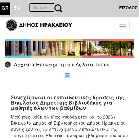
GR
EN
ΕΙΣΟΔΟΣ
ΕΠΙΚΑΙΡΟΤΗΤΑ
Toggle
navigati
Δελτία
Τύπου
Αρχείο
Αρχική
Επικαιρότητα
Δελτία Τύπου
ΔΗΜΟΤΗΣ
ΕΠΙΣΚΕΠΤΗΣ
Συνεχίζονται οι εκπαιδευτικές δράσεις της
Βικελαίας Δημοτικής Βιβλιοθήκης για
μαθητές όλων των βαθμίδων
ΗΡΑΚΛΕΙΟ
ΓΙΑ...
Μαθητές κάθε ηλικίας υποδέχεται και το 2026 η
Βικελαία Δημοτική Βιβλιοθήκη του Δήμου Ηρακλείου
συνεχίζοντας τα επιτυχημένα εκπαιδευτικά της
προγράμματα. Ήδη από την πρώτη βδομάδα του νέου