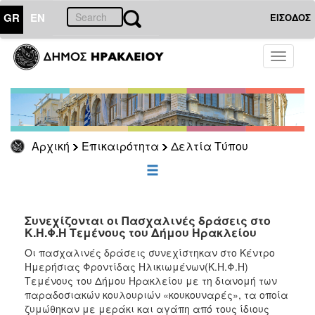
GR
EN
ΕΙΣΟΔΟΣ
ΕΠΙΚΑΙΡΟΤΗΤΑ
Toggle
navigati
Δελτία
Τύπου
Αρχείο
Αρχική
Επικαιρότητα
Δελτία Τύπου
ΔΗΜΟΤΗΣ
ΕΠΙΣΚΕΠΤΗΣ
Συνεχίζονται οι Πασχαλινές δράσεις στο
Κ.Η.Φ.Η Τεμένους του Δήμου Ηρακλείου
ΗΡΑΚΛΕΙΟ
Οι πασχαλινές δράσεις συνεχίστηκαν στο Κέντρο
ΓΙΑ...
Ημερήσιας Φροντίδας Ηλικιωμένων(Κ.Η.Φ.Η)
Τεμένους του Δήμου Ηρακλείου με τη διανομή των
παραδοσιακών κουλουριών «κουκουναρές», τα οποία
ζυμώθηκαν με μεράκι και αγάπη από τους ίδιους