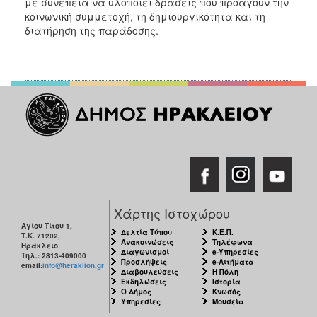
με συνέπεια να υλοποιεί δράσεις που προάγουν την
κοινωνική συμμετοχή, τη δημιουργικότητα και τη
διατήρηση της παράδοσης.
Χάρτης Ιστοχώρου
Αγίου Τίτου 1,
Δελτία Τύπου
Κ.Ε.Π.
Τ.Κ. 71202,
Ανακοινώσεις
Τηλέφωνα
Ηράκλειο
Διαγωνισμοί
e-Υπηρεσίες
Τηλ.: 2813-409000
Προσλήψεις
e-Αιτήματα
email:
info@heraklion.gr
Διαβουλεύσεις
Η Πόλη
Εκδηλώσεις
Ιστορία
Ο Δήμος
Κνωσός
Υπηρεσίες
Μουσεία