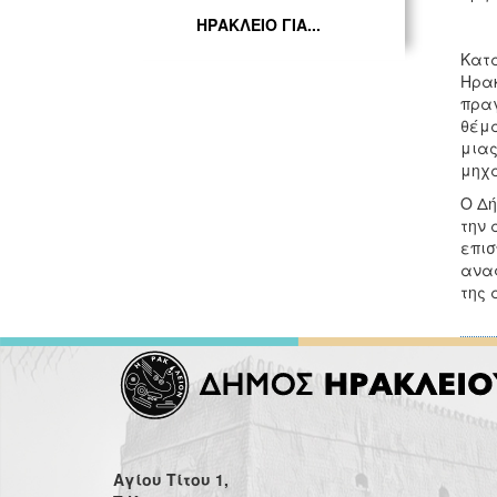
ΗΡΑΚΛΕΙΟ ΓΙΑ...
Κατά
Ηρακ
πραγ
θέμα
μιας
μηχα
Ο Δή
την 
επισ
αναφ
της 
Αγίου Τίτου 1,