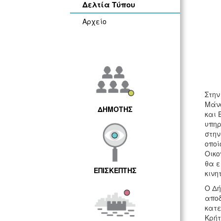
Δελτία Τύπου
Αρχείο
Στην
Μάνο
ΔΗΜΟΤΗΣ
και 
υπηρ
στην
οποί
Οικο
θα ε
ΕΠΙΣΚΕΠΤΗΣ
κινη
Ο Δή
αποδ
κατε
Κρήτ