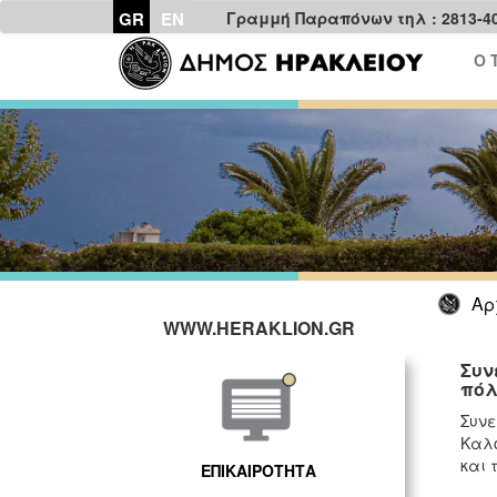
GR
EN
Γραμμή Παραπόνων τηλ : 2813-4
Ο 
Αρ
WWW.HERAKLION.GR
Συν
πόλ
Συνε
Καλο
και 
ΕΠΙΚΑΙΡΟΤΗΤΑ