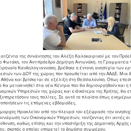
 ατζέντα της συνάντησης του Αλέξη Καλοκαιρινού με τον Πρό
 Φωτάκη, τον Αντιπρόεδρο Δημήτρη Αντωνάκη, τη Γραμματέα 
Ειρηναίο Κανδηλογιαννάκη, βρέθηκε η έντονη ανησυχία των ερ
εσιών των ΔΟΥ της χώρας που προωθείται από την ΑΑΔΕ. Μια δ
 Αθήνα και βρίσκεται σε εξέλιξη στη Θεσσαλονίκη. Όπως επεσ
ο θα μετακινηθεί στα νέα Κέντρα που θα δημιουργηθούν και 
νομικών Υπηρεσιών της χώρας και ειδικότερα της Κρήτης, θα 
ξυπηρετήσουν τους πολίτες. Σε αυτό το πλαίσιο όπως ενημέρω
τοποιήσεων τις επόμενες εβδομάδες.
μαρχος Ηρακλείου από την πλευρά του εξέφρασε την ανησυχία 
υνάμωση των Οικονομικών Υπηρεσιών, τονίζοντας ότι αυτές ο
ύθυνση, καθώς επίσης και την υποστήριξη της Δημοτικής Αρχή
ης, σκοπός ο οποίος υπηρετεί το δημόσιο συμφέρον.