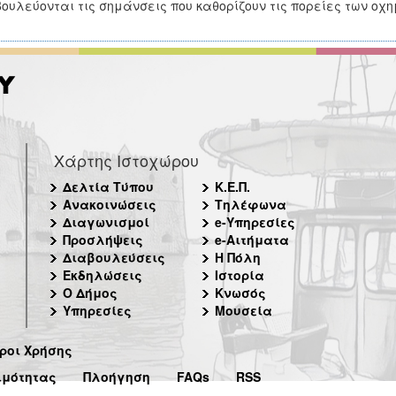
ουλεύονται τις σημάνσεις που καθορίζουν τις πορείες των οχ
Χάρτης Ιστοχώρου
Δελτία Τύπου
Κ.Ε.Π.
Ανακοινώσεις
Τηλέφωνα
Διαγωνισμοί
e-Υπηρεσίες
Προσλήψεις
e-Αιτήματα
Διαβουλεύσεις
Η Πόλη
Εκδηλώσεις
Ιστορία
Ο Δήμος
Κνωσός
Υπηρεσίες
Μουσεία
ροι Χρήσης
ιμότητας
Πλοήγηση
FAQs
RSS