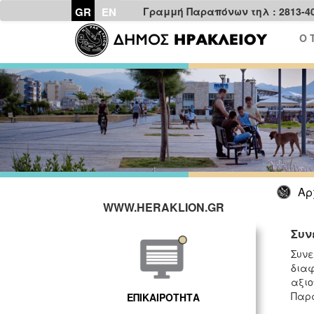
GR
EN
Γραμμή Παραπόνων τηλ : 2813-4
Ο 
Αρ
WWW.HERAKLION.GR
Συν
Συνε
διαφ
αξιο
Παρα
ΕΠΙΚΑΙΡΟΤΗΤΑ