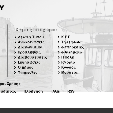
Χάρτης Ιστοχώρου
Δελτία Τύπου
Κ.Ε.Π.
Ανακοινώσεις
Τηλέφωνα
Διαγωνισμοί
e-Υπηρεσίες
Προσλήψεις
e-Αιτήματα
Διαβουλεύσεις
Η Πόλη
Εκδηλώσεις
Ιστορία
Ο Δήμος
Κνωσός
Υπηρεσίες
Μουσεία
ροι Χρήσης
ιμότητας
Πλοήγηση
FAQs
RSS