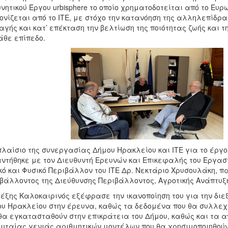
νητικού Έργου urbisphere το οποίο χρηματοδοτείται από το Ευρ
ονίζεται από το ΙΤΕ, με στόχο την κατανόηση της αλληλεπίδρα
γής και κατ’ επέκταση την βελτίωση της ποιότητας ζωής και τ
άθε επίπεδο.
πλαίσιο της συνεργασίας Δήμου Ηρακλείου και ΙΤΕ για το έργο
ντήθηκε με τον Διευθυντή Ερευνών και Επικεφαλής του Εργα
κό και Φυσικό Περιβάλλον του ΙΤΕ Δρ. Νεκτάριο Χρυσουλάκη, 
βάλλοντος της Διεύθυνσης Περιβάλλοντος, Αγροτικής Ανάπτυξ
έξης Καλοκαιρινός εξέφρασε την ικανοποίηση του για την διε
υ Ηρακλείου στην έρευνα, καθώς τα δεδομένα που θα συλλε
θα εγκατασταθούν στην επικράτεια του Δήμου, καθώς και τα
υταίας γενιάς αριθμητικών μοντέλων που θα χρησιμοποιηθούν,