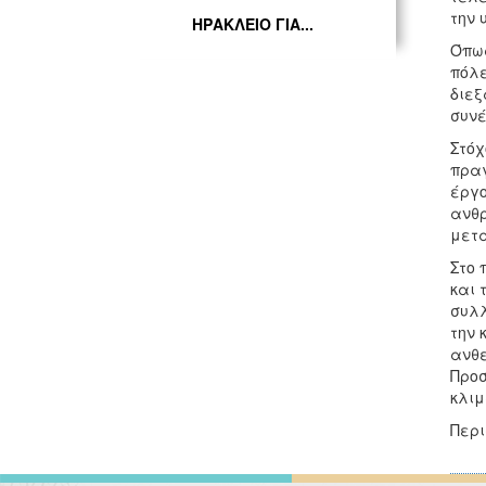
την 
ΗΡΑΚΛΕΙΟ ΓΙΑ...
Όπως
πόλε
διεξ
συνέ
Στόχ
πραγ
έργο
ανθρ
μετα
Στο 
και 
συλλ
την 
ανθε
Προσ
κλιμ
Περι