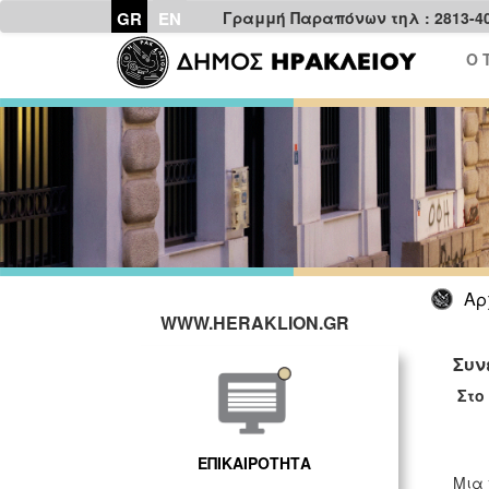
GR
EN
Γραμμή Παραπόνων τηλ : 2813-4
Ο 
Αρ
WWW.HERAKLION.GR
Συν
Στο
ΕΠΙΚΑΙΡΟΤΗΤΑ
Μια 