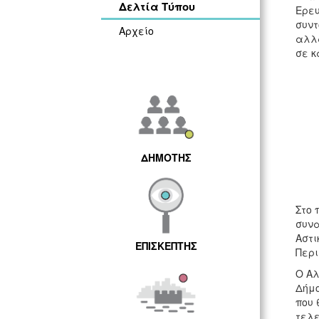
Δελτία Τύπου
Ερευ
συντ
Αρχείο
αλλα
σε κ
ΔΗΜΟΤΗΣ
Στο 
συνα
Αστι
ΕΠΙΣΚΕΠΤΗΣ
Περι
Ο Αλ
Δήμο
που 
τελε