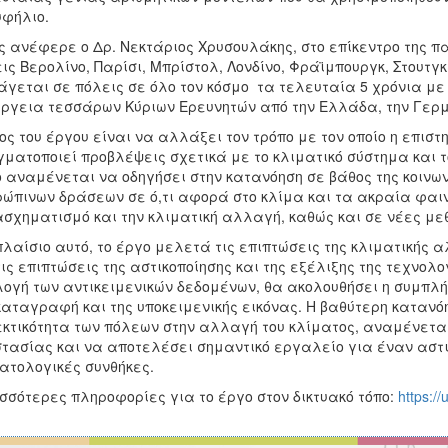
υφήλιο.
 ανέφερε ο Δρ. Νεκτάριος Χρυσουλάκης, στο επίκεντρο της π
ις Βερολίνο, Παρίσι, Μπρίστολ, Λονδίνο, Φράϊμπουργκ, Στουτγ
άγεται σε πόλεις σε όλο τον κόσμο τα τελευταία 5 χρόνια με
ργεια τεσσάρων Κύριων Ερευνητών από την Ελλάδα, την Γερμ
ος του έργου είναι να αλλάξει τον τρόπο με τον οποίο η επιστη
ματοποιεί προβλέψεις σχετικά με το κλιματικό σύστημα και τ
 αναμένεται να οδηγήσει στην κατανόηση σε βάθος της κοινων
ώπινων δράσεων σε ό,τι αφορά στο κλίμα και τα ακραία φαιν
σχηματισμό και την κλιματική αλλαγή, καθώς και σε νέες μεθ
πλαίσιο αυτό, το έργο μελετά τις επιπτώσεις της κλιματικής
τις επιπτώσεις της αστικοποίησης και της εξέλιξης της τεχνολ
ογή των αντικειμενικών δεδομένων, θα ακολουθήσει η συμπλ
καταγραφή και της υποκειμενικής εικόνας. Η βαθύτερη κατανό
κτικότητα των πόλεων στην αλλαγή του κλίματος, αναμένεται
τασίας και να αποτελέσει σημαντικό εργαλείο για έναν αστ
ατολογικές συνθήκες.
σσότερες πληροφορίες για το έργο στον δικτυακό τόπο:
https://