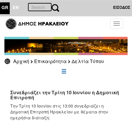
GR
EN
ΕΙΣΟΔΟΣ
ΕΠΙΚΑΙΡΟΤΗΤΑ
Toggle
navigati
Δελτία
Τύπου
Αρχείο
Αρχική
Επικαιρότητα
Δελτία Τύπου
ΔΗΜΟΤΗΣ
ΕΠΙΣΚΕΠΤΗΣ
Συνεδριάζει την Τρίτη 10 Ιουνίου η Δημοτική
Επιτροπή
ΗΡΑΚΛΕΙΟ
Την Τρίτη 10 Ιουνίου στις 13:00 συνεδριάζει η
ΓΙΑ...
Δημοτική Επιτροπή Ηρακλείου με θέματα στην
ημερήσια διάταξη: