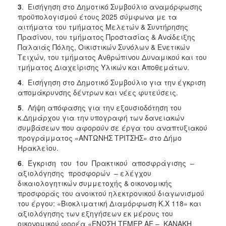
3
. Εισήγηση στο Δημοτικό Συμβούλιο αναμόρφωσης
προϋπολογισμού έτους 2025 σύμφωνα με τα
αιτήματα του τμήματος Μελετών & Συντήρησης
Πρασίνου, του τμήματος Προστασίας & Ανάδειξης
Παλαιάς Πόλης, Οικιστικών Συνόλων & Ενετικών
Τειχών, του τμήματος Ανθρώπινου Δυναμικού και του
τμήματος Διαχείρισης Υλικών και Αποθεμάτων.
4
. Εισήγηση στο Δημοτικό Συμβούλιο για την έγκριση
απομάκρυνσης δέντρων και νέες φυτεύσεις.
5
. Λήψη απόφασης για την εξουσιοδότηση του
κ.Δημάρχου για την υπογραφή των δανειακών
συμβάσεων που αφορούν σε έργα του αναπτυξιακού
προγράμματος «ΑΝΤΩΝΗΣ ΤΡΙΤΣΗΣ» στο Δήμο
Ηρακλείου.
6
. Έγκριση του 1ου Πρακτικού αποσφράγισης –
αξιολόγησης προσφορών – ελέγχου
δικαιολογητικών συμμετοχής & οικονομικής
προσφοράς του ανοικτού ηλεκτρονικού διαγωνισμού
του έργου: «Βιοκλιματική Διαμόρφωση Κ.Χ 118» και
αξιολόγησης των εξηγήσεων εκ μέρους του
οικονομικού φορέα «ΕΝΩΣΗ ΤΕΜΕΡ ΑΕ – ΚΑΝΑΚΗ