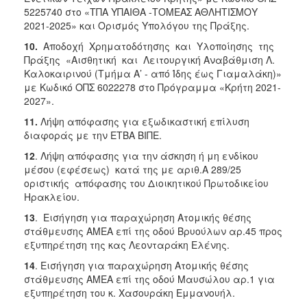
5225740 στο «ΤΠΑ ΥΠΑΙΘΑ -ΤΟΜΕΑΣ ΑΘΛΗΤΙΣΜΟΥ
2021-2025» και Ορισμός Υπολόγου της Πράξης.
10.
Αποδοχή Χρηματοδότησης και Υλοποίησης της
Πράξης «Αισθητική και Λειτουργική Αναβάθμιση Λ.
Καλοκαιρινού (Τμήμα Α’ - από Ίδης έως Γιαμαλάκη)»
με Κωδικό ΟΠΣ 6022278 στο Πρόγραμμα «Κρήτη 2021-
2027».
11.
Λήψη απόφασης για εξωδικαστική επίλυση
διαφοράς με την ΕΤΒΑ ΒΙΠΕ.
12
. Λήψη απόφασης για την άσκηση ή μη ενδίκου
μέσου (εφέσεως) κατά της με αριθ.Α 289/25
οριστικής απόφασης του Διοικητικού Πρωτοδικείου
Ηρακλείου.
13
. Εισήγηση για παραχώρηση Ατομικής θέσης
στάθμευσης ΑΜΕΑ επί της οδού Βρυούλων αρ.45 προς
εξυπηρέτηση της κας Λεονταράκη Ελένης.
14
. Εισήγηση για παραχώρηση Ατομικής θέσης
στάθμευσης ΑΜΕΑ επί της οδού Μαυσώλου αρ.1 για
εξυπηρέτηση του κ. Χασουράκη Εμμανουήλ.