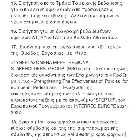
15.
Εισήγηση από το Τμήμα Ταμειακής Βεβαίωσης
για απαλλαγή οφειλετών από προσαυξήσεις
εκπρόθεσμης καταβολής – Αλλαγή ημερομηνιών
νέων ατομικών ειδοποιήσεων.
16.
Εισήγηση για μη διαγραφή βεβαιωμένων
οφειλών ΔΤ, ΔΦ & ΤΑΠ του κ.Καλύβα Αθανασίου.
17.
Εισήγηση για τη μετακίνηση δύο (2) μελών
της Ομάδας Εργασίας με τίτλο
«ΣΥΝΕΡΓΑΖΟΜΕΝΑ ΜΕΡΗ -REGIONAL
STAKEHOLDERS GROUP (RSG)», στο πλαίσιο της 4ης
διακρατικής συνάντησης των Εταίρων για την Πράξη
με τίτλο «Strengthening The Effectiveness of Policies for
eUropean Pedestrians - Ενίσχυση της
αποτελεσματικότητας των πολιτικών για τους
ευρωπαίους πεζούς με το ακρωνύμιο “STEP UP”, του
Ευρωπαϊκού Προγράμματος INTERREG EUROPE 2021-
2027.
18
. Έγκριση 1ου ανακεφαλαιωτικού πίνακα της
κύριας σύμβασης και της 1ης συμπληρωματικής
σύμβασης της υπηρεσίας «Μίσθωση μικρού φορτωτή