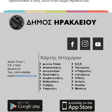
προσωπικού έτους 2025 στον Δήμο Ηρακλείου.
Χάρτης Ιστοχώρου
Αγίου Τίτου 1,
Δελτία Τύπου
Κ.Ε.Π.
Τ.Κ. 71202,
Ανακοινώσεις
Τηλέφωνα
Ηράκλειο
Διαγωνισμοί
e-Υπηρεσίες
Τηλ.: 2813-409000
Προσλήψεις
e-Αιτήματα
email:
info@heraklion.gr
Διαβουλεύσεις
Η Πόλη
Εκδηλώσεις
Ιστορία
Ο Δήμος
Κνωσός
Υπηρεσίες
Μουσεία