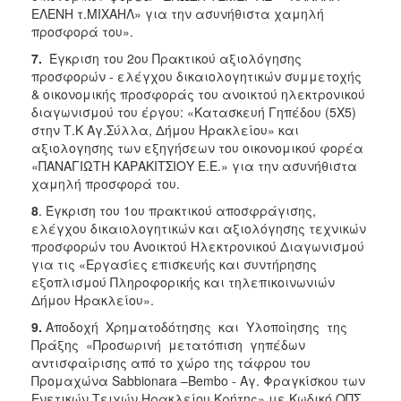
ΕΛΕΝΗ τ.ΜΙΧΑΗΛ» για την ασυνήθιστα χαμηλή
προσφορά του».
7.
Έγκριση του 2ου Πρακτικού αξιολόγησης
προσφορών - ελέγχου δικαιολογητικών συμμετοχής
& οικονομικής προσφοράς του ανοικτού ηλεκτρονικού
διαγωνισμού του έργου: «Κατασκευή Γηπέδου (5Χ5)
στην Τ.Κ Αγ.Σύλλα, Δήμου Ηρακλείου» και
αξιολογησης των εξηγήσεων του οικονομικού φορέα
«ΠΑΝΑΓΙΩΤΗ ΚΑΡΑΚΙΤΣΙΟΥ Ε.Ε.» για την ασυνήθιστα
χαμηλή προσφορά του.
8
. Έγκριση του 1ου πρακτικού αποσφράγισης,
ελέγχου δικαιολογητικών και αξιολόγησης τεχνικών
προσφορών του Ανοικτού Ηλεκτρονικού Διαγωνισμού
για τις «Εργασίες επισκευής και συντήρησης
εξοπλισμού Πληροφορικής και τηλεπικοινωνιών
Δήμου Ηρακλείου».
9.
Αποδοχή Χρηματοδότησης και Υλοποίησης της
Πράξης «Προσωρινή μετατόπιση γηπέδων
αντισφαίρισης από το χώρο της τάφρου του
Προμαχώνα Sabbionara –Bembo - Αγ. Φραγκίσκου των
Ενετικών Τειχών Ηρακλείου Κρήτης» με Κωδικό ΟΠΣ