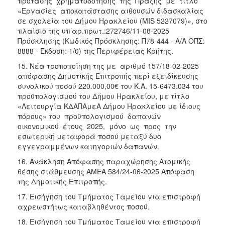
πρότασης χρηματοδότησης της Πράξης με τίτλο
«Εργασίες αποκατάστασης αιθουσών διδασκαλίας
σε σχολεία του Δήμου Ηρακλείου (MIS 5227079)», στο
πλαίσιο της υπ’αρ.πρωτ.:272746/11-08-2025
Πρόσκλησης (Κωδικός Πρόσκλησης: Π78-444 - Α/Α ΟΠΣ:
8888 - Έκδοση: 1/0) της Περιφέρειας Κρήτης.
15. Νέα τροποποίηση της με αριθμό 157/18-02-2025
απόφασης Δημοτικής Επιτροπής περί εξειδίκευσης
συνολικού ποσού 220.000,00€ του Κ.Α. 15-6473.034 του
προϋπολογισμού του Δήμου Ηρακλείου, με τίτλο
«Λειτουργία ΚΔΑΠΑμεΑ Δήμου Ηρακλείου με ίδιους
πόρους» του προϋπολογισμού δαπανών
οικονομικού έτους 2025, μόνο ως προς την
εσωτερική μεταφορά ποσού μεταξύ δυο
εγγεγραμμένων κατηγοριών δαπανών.
16. Ανάκληση Απόφασης παραχώρησης Ατομικής
θέσης στάθμευσης ΑΜΕΑ 584/24-06-2025 Απόφαση
της Δημοτικής Επιτροπής.
17. Εισήγηση του Τμήματος Ταμείου για επιστροφή
αχρεωστήτως καταβληθέντος ποσού.
18. Εισήγηση του Τμήματος Ταμείου για επιστροφή