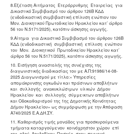
8.Εξέταση Αιτήματος Ετερόρρυθμης Εταιρείας για
Δικαστικό Συμβιβασμό του άρθρου 126Β ΚΔΔ
(ενδοδικαστική συμβιβαστική επίλυση ενώπιον του
Μον. Διοικητικού Πρωτοδικείου Ηρακλείου κατ’ άρθρο
56 του Ν.5171/2025), κατόπιν άσκησης αγωγής.
9.Αίτημα για Δικαστικό Συμβιβασμό του άρθρου 126Β
ΚΔΔ (ενδοδικαστική συμβιβαστική επίλυση ενώπιον
του Μον. Διοικητικού Πρωτοδικείου Ηρακλείου κατ’
άρθρο 56 του Ν.5171/2025), κατόπιν άσκησης αγωγής.
10. Εισήγηση αναστολής της συνέχισης της
διαγωνιστικής διαδικασίας του με Α.Π:91986/14-08-
2025 Διαγωνισμού με τίτλο:« Υπηρεσίες
απομάκρυνσης ογκωδών και πράσινων αποβλήτων
και συλλογής ανακυκλώσιμων υλικών Δήμου
Ηρακλείου και συλλογής σύμμεικτων αποβλήτων
και Οδοκαθαρισμού της 1ης Δημοτικής Κοινότητας
Δήμου Ηρακλείου» ως συμμόρφωση με την Απόφαση
Α740/2025 Ε.Α.ΔΗ.ΣΥ.
11. Καθορισμός τιμής μονάδος για προσκυρούμενα
τμήματα καταργούμενου κοινόχρηστου χώρου επί
της οδού Λουδοβίκου Παστέρ στην περιοχή