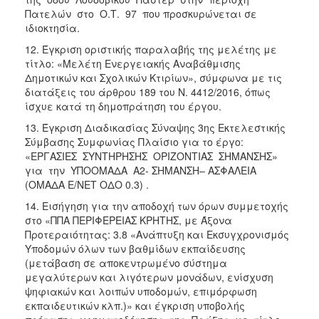
Πατελών στο Ο.Τ. 97 που προσκυρώνεται σε
ιδιοκτησία.
12. Έγκριση οριστικής παραλαβής της μελέτης με
τίτλο: «Μελέτη Ενεργειακής Αναβάθμισης
Δημοτικών και Σχολικών Κτιρίων», σύμφωνα με τις
διατάξεις του άρθρου 189 του Ν. 4412/2016, όπως
ίσχυε κατά τη δημοπράτηση του έργου.
13. Έγκριση Διαδικασίας Σύναψης 3ης Εκτελεστικής
Σύμβασης Συμφωνίας Πλαίσιο για το έργο:
«ΕΡΓΑΣΙΕΣ ΣΥΝΤΗΡΗΣΗΣ ΟΡΙΖΟΝΤΙΑΣ ΣΗΜΑΝΣΗΣ»
για την ΥΠΟΟΜΑΔΑ Α2- ΣΗΜΑΝΣΗ– ΑΣΦΑΛΕΙΑ
(ΟΜΑΔΑ Ε/ΝΕΤ ΟΔΟ 0.3) .
14. Εισήγηση για την αποδοχή των όρων συμμετοχής
στο «ΠΠΑ ΠΕΡΙΦΕΡΕΙΑΣ ΚΡΗΤΗΣ, με Άξονα
Προτεραιότητας: 3.8 «Ανάπτυξη και Εκσυγχρονισμός
Υποδομών όλων των βαθμίδων εκπαίδευσης
(μετάβαση σε αποκεντρωμένο σύστημα
μεγαλύτερων και λιγότερων μονάδων, ενίσχυση
ψηφιακών και λοιπών υποδομών, επιμόρφωση
εκπαιδευτικών κλπ.)» και έγκριση υποβολής