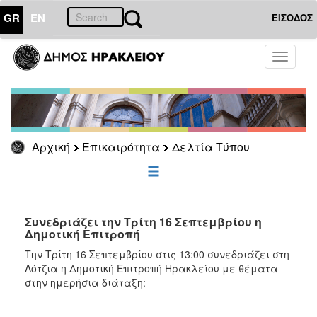
GR
EN
ΕΙΣΟΔΟΣ
ΕΠΙΚΑΙΡΟΤΗΤΑ
Toggle
navigati
Δελτία
Τύπου
Αρχείο
Αρχική
Επικαιρότητα
Δελτία Τύπου
ΔΗΜΟΤΗΣ
ΕΠΙΣΚΕΠΤΗΣ
Συνεδριάζει την Τρίτη 16 Σεπτεμβρίου η
Δημοτική Επιτροπή
ΗΡΑΚΛΕΙΟ
Την Τρίτη 16 Σεπτεμβρίου στις 13:00 συνεδριάζει στη
ΓΙΑ...
Λότζια η Δημοτική Επιτροπή Ηρακλείου με θέματα
στην ημερήσια διάταξη: