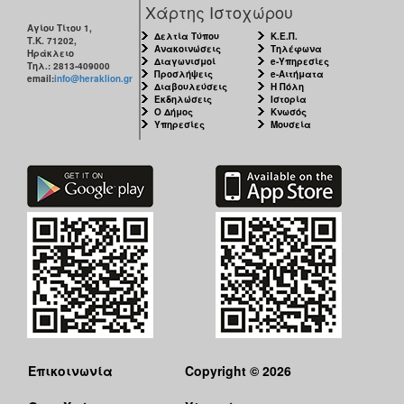
Χάρτης Ιστοχώρου
Αγίου Τίτου 1,
Δελτία Τύπου
Κ.Ε.Π.
Τ.Κ. 71202,
Ανακοινώσεις
Τηλέφωνα
Ηράκλειο
Διαγωνισμοί
e-Υπηρεσίες
Τηλ.: 2813-409000
Προσλήψεις
e-Αιτήματα
email:
info@heraklion.gr
Διαβουλεύσεις
Η Πόλη
Εκδηλώσεις
Ιστορία
Ο Δήμος
Κνωσός
Υπηρεσίες
Μουσεία
Επικοινωνία
Copyright © 2026