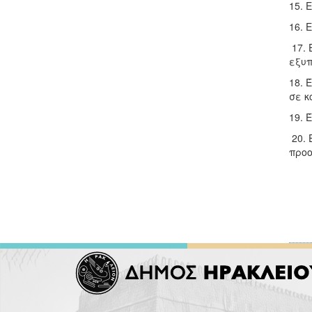
15. 
16. 
17. 
εξυπ
18. 
σε κ
19. 
20. 
προο