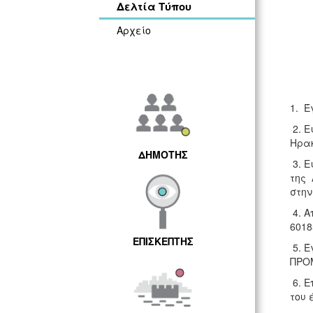
Δελτία Τύπου
Αρχείο
1. Έ
2. Ε
Ηρακ
ΔΗΜΟΤΗΣ
3. Ε
της 
στην
4. Α
6018
ΕΠΙΣΚΕΠΤΗΣ
5. Έ
ΠΡΟ
6. Ε
του 