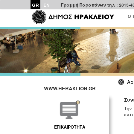
GR
EN
Γραμμή Παραπόνων τηλ : 2813-4
Ο 
Αρ
WWW.HERAKLION.GR
Συν
Την 
διάτ
ΕΠΙΚΑΙΡΟΤΗΤΑ