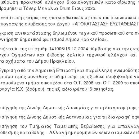
πικύρωση πρακτικού ελέγχου δικαιολογητικών κατακύρωσης τ
Προμήθεια Τόνερ Μελάνια Drum Έτους 2025.
ιαπίστωση επάρκειας επανορθωτικών μέτρων του οικονομικού φ
υπογραφής σύμβασης του έργου «ΑΠΟΚΑΤΑΣΤΑΣΗ ΕΥΣΤΑΘΕΙΑΣ
γκριση αντικατάστασης δηλωμένου τεχνικού προσωπικού στο π
υντήρηση δημοτικού φωτισμού Δήμου Ηρακλείου».
Επέκταση της υπ’αριθμ.141006/16-12-2024 σύμβασης για την ε
χου Οχημάτων και έκδοσης δελτίου τεχνικού ελέγχου και 
τα οχήματα του Δήμου Ηρακλείου.
Έγκριση από την Δημοτική Επιτροπή και παράλληλη γνωμοδότησ
ρισμό τιμής μονάδας αποζημίωσης με εξώδικο συμβιβασμό γι
τομούμενο τμήμα οικοπέδου στα Ο.Τ. 2208 και Ο.Τ. 2209 το οπο
ουργία Κ.X (δρόμου), της εξ αδιαιρέτου ιδιοκτησίας.
Εισήγηση της Δ/νσης Δημοτικής Ατυνομίας για τη διαγραφή οφε
Εισήγηση της Δ/νσης Δημοτικής Αστυνομίας για τη διαγραφή ο
 Εισήγηση του Τμήματος Ταμειακής Βεβαίωσης για απαλλα
όθεσμης καταβολής – Αλλαγή ημερομηνιών νέων ατομικών ει