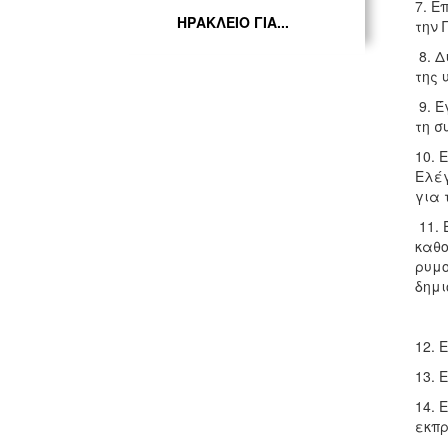
7. Ε
ΗΡΑΚΛΕΙΟ ΓΙΑ...
την 
8. Δ
της 
9. Έ
τη σ
10. 
Ελέγ
για 
11. 
καθο
ρυμο
δημι
12. 
13. 
14.
εκπρ