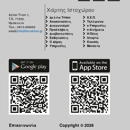
Χάρτης Ιστοχώρου
Αγίου Τίτου 1,
Δελτία Τύπου
Κ.Ε.Π.
Τ.Κ. 71202,
Ανακοινώσεις
Τηλέφωνα
Ηράκλειο
Διαγωνισμοί
e-Υπηρεσίες
Τηλ.: 2813-409000
Προσλήψεις
e-Αιτήματα
email:
info@heraklion.gr
Διαβουλεύσεις
Η Πόλη
Εκδηλώσεις
Ιστορία
Ο Δήμος
Κνωσός
Υπηρεσίες
Μουσεία
Επικοινωνία
Copyright © 2026