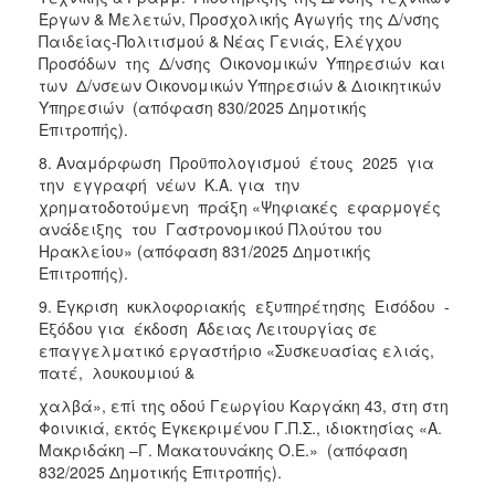
Έργων & Μελετών, Προσχολικής Αγωγής της Δ/νσης
Παιδείας-Πολιτισμού & Νέας Γενιάς, Ελέγχου
Προσόδων της Δ/νσης Οικονομικών Υπηρεσιών και
των Δ/νσεων Οικονομικών Υπηρεσιών & Διοικητικών
Υπηρεσιών (απόφαση 830/2025 Δημοτικής
Επιτροπής).
8. Αναμόρφωση Προϋπολογισμού έτους 2025 για
την εγγραφή νέων Κ.Α. για την
χρηματοδοτούμενη πράξη «Ψηφιακές εφαρμογές
ανάδειξης του Γαστρονομικού Πλούτου του
Ηρακλείου» (απόφαση 831/2025 Δημοτικής
Επιτροπής).
9. Έγκριση κυκλοφοριακής εξυπηρέτησης Εισόδου -
Εξόδου για έκδοση Άδειας Λειτουργίας σε
επαγγελματικό εργαστήριο «Συσκευασίας ελιάς,
πατέ, λουκουμιού &
χαλβά», επί της οδού Γεωργίου Καργάκη 43, στη στη
Φοινικιά, εκτός Εγκεκριμένου Γ.Π.Σ., ιδιοκτησίας «Α.
Μακριδάκη –Γ. Μακατουνάκης Ο.Ε.» (απόφαση
832/2025 Δημοτικής Επιτροπής).