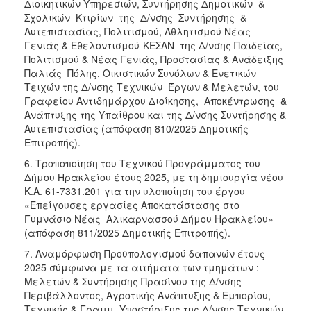
Διοικητικών Υπηρεσιών, Συντήρησης Δημοτικών &
Σχολικών Κτιρίων της Δ/νσης Συντήρησης &
Αυτεπιστασίας, Πολιτισμού, Αθλητισμού Νέας
Γενιάς & Εθελοντισμού-ΚΕΣΑΝ της Δ/νσης Παιδείας,
Πολιτισμού & Νέας Γενιάς, Προστασίας & Ανάδειξης
Παλιάς Πόλης, Οικιστικών Συνόλων & Ενετικών
Τειχών της Δ/νσης Τεχνικών Έργων & Μελετών, του
Γραφείου Αντιδημάρχου Διοίκησης, Αποκέντρωσης &
Ανάπτυξης της Υπαίθρου και της Δ/νσης Συντήρησης &
Αυτεπιστασίας (απόφαση 810/2025 Δημοτικής
Επιτροπής).
6. Τροποποίηση του Τεχνικού Προγράμματος του
Δήμου Ηρακλείου έτους 2025, με τη δημιουργία νέου
Κ.Α. 61-7331.201 για την υλοποίηση του έργου
«Επείγουσες εργασίες Αποκατάστασης στο
Γυμνάσιο Νέας Αλικαρνασσού Δήμου Ηρακλείου»
(απόφαση 811/2025 Δημοτικής Επιτροπής).
7. Αναμόρφωση Προϋπολογισμού δαπανών έτους
2025 σύμφωνα με τα αιτήματα των τμημάτων :
Μελετών & Συντήρησης Πρασίνου της Δ/νσης
Περιβάλλοντος, Αγροτικής Ανάπτυξης & Εμπορίου,
Τεχνικής & Γραμμ. Υποστήριξης της Δ/νσης Τεχνικών