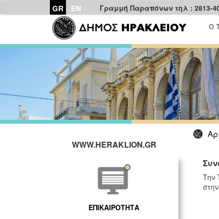
GR
EN
Γραμμή Παραπόνων τηλ : 2813-4
Ο 
Αρ
WWW.HERAKLION.GR
Συν
Την 
στην
ΕΠΙΚΑΙΡΟΤΗΤΑ