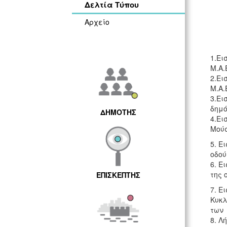
Δελτία Τύπου
Αρχείο
1.Ει
Μ.Α.
2.Ει
Μ.Α.
3.Ει
δημό
ΔΗΜΟΤΗΣ
4.Ει
Μούσ
5. Ε
οδού
6. Ε
της 
ΕΠΙΣΚΕΠΤΗΣ
7. Ε
Κυκλ
των 
8. 