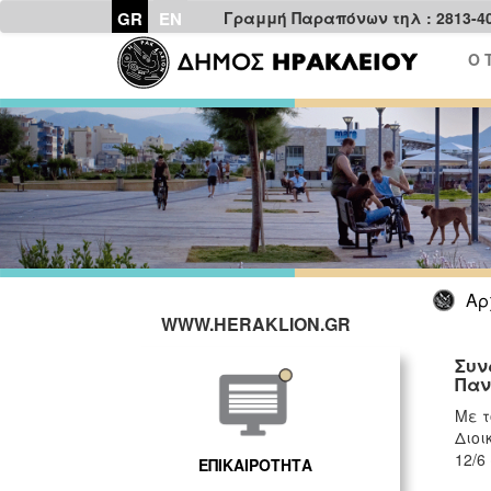
GR
EN
Γραμμή Παραπόνων τηλ : 2813-4
Ο 
Αρ
WWW.HERAKLION.GR
Συν
Παν
Με τ
Διοι
12/6
ΕΠΙΚΑΙΡΟΤΗΤΑ