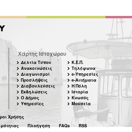
Χάρτης Ιστοχώρου
Δελτία Τύπου
Κ.Ε.Π.
Ανακοινώσεις
Τηλέφωνα
Διαγωνισμοί
e-Υπηρεσίες
Προσλήψεις
e-Αιτήματα
Διαβουλεύσεις
Η Πόλη
Εκδηλώσεις
Ιστορία
Ο Δήμος
Κνωσός
Υπηρεσίες
Μουσεία
ροι Χρήσης
ιμότητας
Πλοήγηση
FAQs
RSS