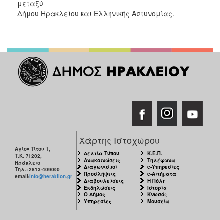
μεταξύ
Δήμου Ηρακλείου και Ελληνικής Αστυνομίας.
Χάρτης Ιστοχώρου
Αγίου Τίτου 1,
Δελτία Τύπου
Κ.Ε.Π.
Τ.Κ. 71202,
Ανακοινώσεις
Τηλέφωνα
Ηράκλειο
Διαγωνισμοί
e-Υπηρεσίες
Τηλ.: 2813-409000
Προσλήψεις
e-Αιτήματα
email:
info@heraklion.gr
Διαβουλεύσεις
Η Πόλη
Εκδηλώσεις
Ιστορία
Ο Δήμος
Κνωσός
Υπηρεσίες
Μουσεία