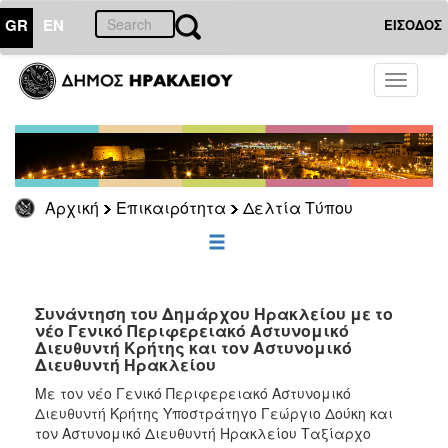
GR
EN
ΕΙΣΟΔΟΣ
ΕΠΙΚΑΙΡΟΤΗΤΑ
Toggle
navigati
Δελτία
Τύπου
Αρχείο
Αρχική
Επικαιρότητα
Δελτία Τύπου
ΔΗΜΟΤΗΣ
ΕΠΙΣΚΕΠΤΗΣ
Συνάντηση του Δημάρχου Ηρακλείου με το
νέο Γενικό Περιφερειακό Αστυνομικό
Διευθυντή Κρήτης και τον Αστυνομικό
ΗΡΑΚΛΕΙΟ
Διευθυντή Ηρακλείου
ΓΙΑ...
Με τον νέο Γενικό Περιφερειακό Αστυνομικό
Διευθυντή Κρήτης Υποστράτηγο Γεώργιο Δούκη και
τον Αστυνομικό Διευθυντή Ηρακλείου Ταξίαρχο