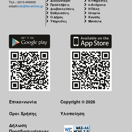
Διαγωνισμοί
e-Υπηρεσίες
Τηλ.: 2813-409000
Προσλήψεις
e-Αιτήματα
email:
info@heraklion.gr
Διαβουλεύσεις
Η Πόλη
Εκδηλώσεις
Ιστορία
Ο Δήμος
Κνωσός
Υπηρεσίες
Μουσεία
Επικοινωνία
Copyright © 2026
Όροι Χρήσης
Υλοποίηση
Δήλωση
Προσβασιμότητας