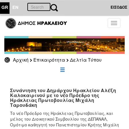
GR
EN
ΕΙΣΟΔΟΣ
ΕΠΙΚΑΙΡΟΤΗΤΑ
Toggle
navigati
Δελτία
Τύπου
Αρχείο
Αρχική
Επικαιρότητα
Δελτία Τύπου
ΔΗΜΟΤΗΣ
ΕΠΙΣΚΕΠΤΗΣ
Συνάντηση του Δημάρχου Ηρακλείου Αλέξη
Καλοκαιρινού με το νέο Πρόεδρο της
Ηράκλειας Πρωτοβουλίας Μιχάλη
ΗΡΑΚΛΕΙΟ
Ταρουδάκη
ΓΙΑ...
Το νέο Πρόεδρο της Ηράκλειας Πρωτοβουλίας, και
μέλος του Διοικητικού Συμβουλίου της ΔΕΠΑΝΑΛ,
Ομότιμο καθηγητή του Πανεπιστημίου Κρήτης Μιχάλη