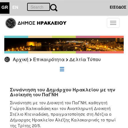
GR
EN
ΕΙΣΟΔΟΣ
ΕΠΙΚΑΙΡΟΤΗΤΑ
Toggle
navigati
Δελτία
Τύπου
Αρχείο
Αρχική
Επικαιρότητα
Δελτία Τύπου
ΔΗΜΟΤΗΣ
ΕΠΙΣΚΕΠΤΗΣ
Συνάντηση του Δημάρχου Ηρακλείου με την
Διοίκηση του ΠαΓΝΗ
ΗΡΑΚΛΕΙΟ
Συνάντηση με τον Διοικητή του ΠαΓΝΗ, καθηγητή
ΓΙΑ...
Γιώργο Χαλκιαδάκη και τον Αναπληρωτή Διοικητή
Στέλιο Κτενιαδάκη, πραγματοποίησε στη Λότζια ο
Δήμαρχος Ηρακλείου Αλέξης Καλοκαιρινός το πρωί
της Τρίτης 20/5.