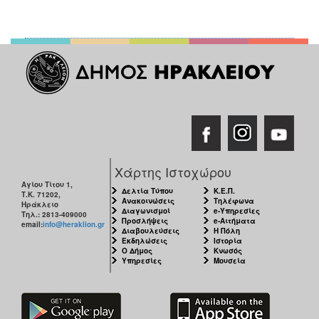
Χάρτης Ιστοχώρου
Αγίου Τίτου 1,
Δελτία Τύπου
Κ.Ε.Π.
Τ.Κ. 71202,
Ανακοινώσεις
Τηλέφωνα
Ηράκλειο
Διαγωνισμοί
e-Υπηρεσίες
Τηλ.: 2813-409000
Προσλήψεις
e-Αιτήματα
email:
info@heraklion.gr
Διαβουλεύσεις
Η Πόλη
Εκδηλώσεις
Ιστορία
Ο Δήμος
Κνωσός
Υπηρεσίες
Μουσεία