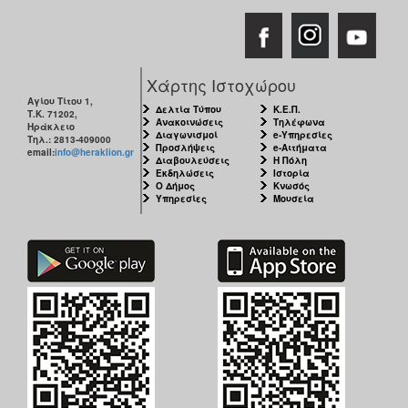
Χάρτης Ιστοχώρου
Αγίου Τίτου 1,
Δελτία Τύπου
Κ.Ε.Π.
Τ.Κ. 71202,
Ανακοινώσεις
Τηλέφωνα
Ηράκλειο
Διαγωνισμοί
e-Υπηρεσίες
Τηλ.: 2813-409000
Προσλήψεις
e-Αιτήματα
email:
info@heraklion.gr
Διαβουλεύσεις
Η Πόλη
Εκδηλώσεις
Ιστορία
Ο Δήμος
Κνωσός
Υπηρεσίες
Μουσεία