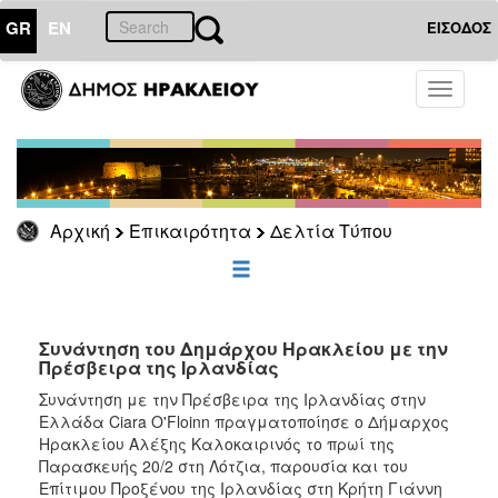
GR
EN
ΕΙΣΟΔΟΣ
ΕΠΙΚΑΙΡΟΤΗΤΑ
Toggle
navigati
Δελτία
Τύπου
Αρχείο
Αρχική
Επικαιρότητα
Δελτία Τύπου
ΔΗΜΟΤΗΣ
ΕΠΙΣΚΕΠΤΗΣ
Συνάντηση του Δημάρχου Ηρακλείου με την
Πρέσβειρα της Ιρλανδίας
ΗΡΑΚΛΕΙΟ
Συνάντηση με την Πρέσβειρα της Ιρλανδίας στην
ΓΙΑ...
Ελλάδα Ciara O'Floinn πραγματοποίησε ο Δήμαρχος
Ηρακλείου Αλέξης Καλοκαιρινός το πρωί της
Παρασκευής 20/2 στη Λότζια, παρουσία και του
Επίτιμου Προξένου της Ιρλανδίας στη Κρήτη Γιάννη