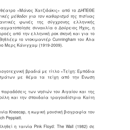
ποθέατρο «Μάνος Χατζιδάκις» από το ΔΗΠΕΘΕ
ικές μέθοδοι για τον καθαρισμό της πισίνας
ντικές φωνές της σύγχρονης ελληνικής
αγματοποίησε συναυλία ο Δούρειος Ήχος, η
ρροές από την ελληνική ροκ σκηνή και για το
Βηθλέεμ το ντοκιμαντέρ Cunningham του Άλα
 Μερς Κάνιγχαμ (1919-2009).
λογοτεχνική βραδιά με τίτλο «Τείχη: Εμπόδια
ασμάτων με θέμα τα τείχη από την Ένωση
παραδόσεις των νησιών του Αιγαίου και της
μούλη και την σπουδαία τραγουδίστρια Καίτη
νία Kneecap, η κωμική μουσική βιογραφία του
h Peppiatt.
θεί η ταινία Pink Floyd: The Wall (1982) σε