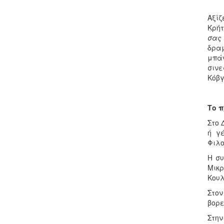
Αξίζ
Κρήτ
σας
δραμ
μπάν
σινε
Κόβγ
Το π
Στο 
ή γ
Φιλο
Η συ
Μικρ
Κουλ
Στον
βορε
Στην