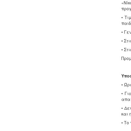
«Νίκ
προγ
• Τι
παιδ
• Γε
• Στ
• Στ
Προμ
Υποσ
• Ώρ
• Γι
απαι
• Δε
και 
• Το