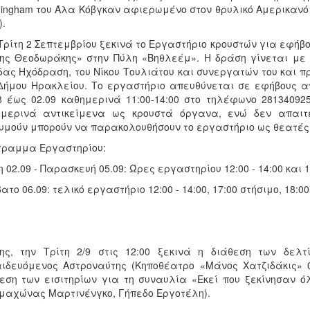
ingham του Άλα Κόβγκαν αφιερωμένο στον θρυλικό Αμερικαν
).
Τρίτη 2 Σεπτεμβρίου ξεκινά το Εργαστήριο κρουστών για εφήβο
ης Θεοδωράκης» στην Πύλη «Βηθλεέμ». Η δράση γίνεται με
ας Ηχόδραση, του Νίκου Τουλιάτου και συνεργατών του και 
Δήμου Ηρακλείου. Το εργαστήριο απευθύνεται σε εφήβους α
8 έως 02.09 καθημερινά 11:00-14:00 στο τηλέφωνο 28134092
ημερινά αντικείμενα ως κρουστά όργανα, ενώ δεν απαιτε
υμούν μπορούν να παρακολουθήσουν το εργαστήριο ως θεατές
γραμμα Εργαστηρίου:
η 02.09 - Παρασκευή 05.09: Ώρες εργαστηρίου 12:00 - 14:00 και 18
ατο 06.09: τελικό εργαστήριο 12:00 - 14:00, 17:00 στήσιμο, 18:
ης, την Τρίτη 2/9 στις 12:00 ξεκινά η διάθεση των δελτί
ιδευόμενος Αστροναύτης (Κηποθέατρο «Μάνος Χατζιδάκις» 04
εση των εισιτηρίων για τη συναυλία «Εκεί που ξεκίνησαν όλ
μαχώνας Μαρτινένγκο, Γήπεδο Εργοτέλη).