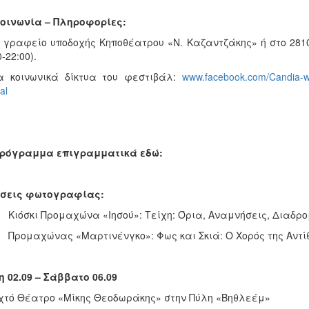
οινωνία – Πληροφορίες:
ο γραφείο υποδοχής Κηποθέατρου «Ν. Καζαντζάκης» ή στο 2810
-22:00).
α κοινωνικά δίκτυα του φεστιβάλ:
www.facebook.com/Candia-wal
al
πρόγραμμα επιγραμματικά εδώ:
έσεις φωτογραφίας:
όσκι Προμαχώνα «Ιησού»: Τείχη: Όρια, Αναμνήσεις, Διαδρ
ομαχώνας «Μαρτινένγκο»: Φως και Σκιά: Ο Χορός της Αντί
η 02.09 – Σάββατο 06.09
χτό Θέατρο «Μίκης Θεοδωράκης» στην Πύλη «Βηθλεέμ»