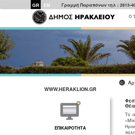
GR
EN
Γραμμή Παραπόνων τηλ : 2813-4
Ο 
Αρ
WWW.HERAKLION.GR
Φεσ
Θέα
Το α
«Μί
Ηρακ
ΕΠΙΚΑΙΡΟΤΗΤΑ
πόλη