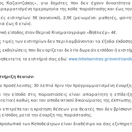
ος Καζαντζάκης», για δημότες που δεν έχουν δυνατότητα
ραμματισμένη ημερομηνία της κάθε παράστασης και έως την 
μές εισιτηρίων: 5€ (κανονικό), 2,5€ (μειωμένο: μαθητές, φοιτ
ιά έως 6 ετών).
νική είσοδος στον Θερινό Κινηματογράφο «Βηθλεέμ» 4€.
ις τιμές των εισιτηρίων δεν περιλαμβάνονται τα έξοδα έκδοσης
ις εκδηλώσεις που δεν ορίζεται δελτίο δωρεάν εισόδου ή εισιτή
ηθευτείτε το εισιτήριό σας εδώ:
www.ticketservices.gr/event/candia
τήριξη θεατών:
α προσέλευσης: 30 λεπτά πριν την προγραμματισμένη έναρξη
α την είσοδο στις παραστάσεις είναι απαραίτητη η επίδειξη
τείται) καθώς και του αποδεικτικού δικαιώματος της έκπτωσης
ν επιτρέπεται η κράτηση θέσεων για θεατές που δεν βρίσκο
η είσοδος μετά την έναρξη της παράστασης.
 προσωπικό των Κηποθεάτρων είναι διαθέσιμο να σας εξυπηρετ