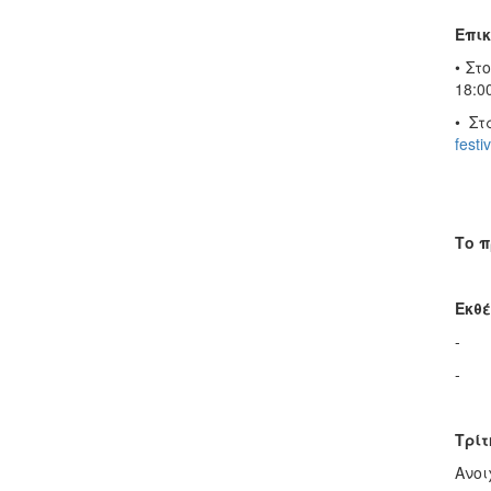
Επικ
• Στ
18:00
• Στ
festiv
Το 
Εκθ
- Κι
- Πρ
Τρίτ
Ανοι