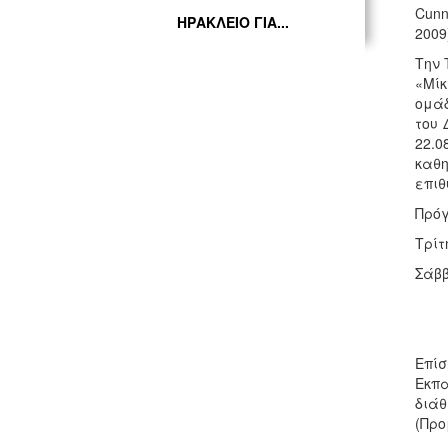
Cunn
ΗΡΑΚΛΕΙΟ ΓΙΑ...
2009
Την 
«Μίκ
ομάδ
του 
22.0
καθ
επιθ
Πρό
Τρίτ
Σάββ
Επίσ
Εκπα
διάθ
(Προ