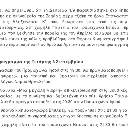
ει να σημειωθεί, ότι τη Δευτέρα 1/9 παρουσιάστηκε στο Κη
ης σε σκηνοθεσία της Σοφίας Δερμιτζάκη το έργο
Επαναστατ
της Αλεξάνδρας Κ*, που θεωρείται μια από τις σημα
ατουργίας. Στη χαμηλή πλατεία του Προμαχώνα Βιτούρι, πρ
τα που ξεκίνησε την πορεία της τον Απρίλιο του 2024 με επι
φίλ κοινό της πόλης προβλήθηκε στο Θερινό Κινηματογράφο 
καν αφιερωμένο στον θρυλικό Αμερικανό μοντέρνο φωτογράφο
ρόγραμμα της Τετάρτης 3 Σεπτεμβρίου
Δασάκι του Προμαχώνα Ιησού στις 19:30, θα πραγματοποιηθεί 
έφυρες;», μια ποιητική και θεατρική συμπερίληψη αποσπ
λόγων Νομού Ηρακλείου.
ναυλία «Μια μεγάλη γιορτή» επικεντρωμένηη στις μουσικές 
ασίας, με το συνθέτη και δεξιοτέχνη στο ούτι Χρήστο Τσια
λιά θα πραγματοποιηθεί στις 20:30 στον Προμαχώνα Ιησού.
 θερινό κινηματογράφο Βηθλεέμ θα προβληθεί στις 21:00 η ται
ιοϊρλανδικού συγκροτήματος χιπ-χοπ Kneecap σε σκηνοθεσία Ric
 χαμηλή πλατεία του προμαχώνα Βιτούρι στις 21:30 θα προβλη