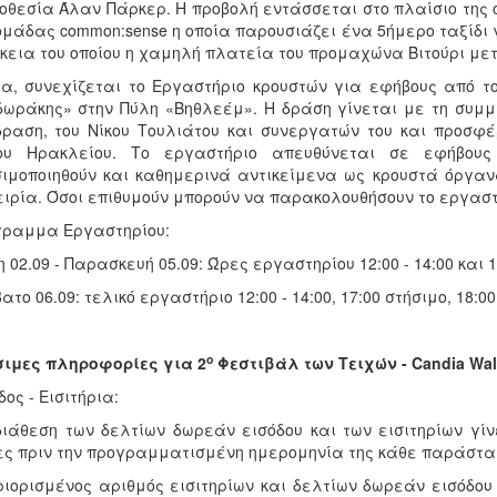
οθεσία Άλαν Πάρκερ. Η προβολή εντάσσεται στο πλαίσιο της οπ
ομάδας common:sense η οποία παρουσιάζει ένα 5ήμερο ταξίδι 
κεια του οποίου η χαμηλή πλατεία του προμαχώνα Βιτούρι με
α, συνεχίζεται το Εργαστήριο κρουστών για εφήβους από το
ωράκης» στην Πύλη «Βηθλεέμ». Η δράση γίνεται με τη συμ
ραση, του Νίκου Τουλιάτου και συνεργατών του και προσφέ
ου Ηρακλείου. Το εργαστήριο απευθύνεται σε εφήβους
ιμοποιηθούν και καθημερινά αντικείμενα ως κρουστά όργαν
ιρία. Όσοι επιθυμούν μπορούν να παρακολουθήσουν το εργαστ
γραμμα Εργαστηρίου:
η 02.09 - Παρασκευή 05.09: Ώρες εργαστηρίου 12:00 - 14:00 και 18
ατο 06.09: τελικό εργαστήριο 12:00 - 14:00, 17:00 στήσιμο, 18:
ο
σιμες πληροφορίες για 2
Φεστιβάλ των Τειχών - Candia Wall
δος - Εισιτήρια:
διάθεση των δελτίων δωρεάν εισόδου και των εισιτηρίων γίνετ
ς πριν την προγραμματισμένη ημερομηνία της κάθε παράστασ
ριορισμένος αριθμός εισιτηρίων και δελτίων δωρεάν εισόδου