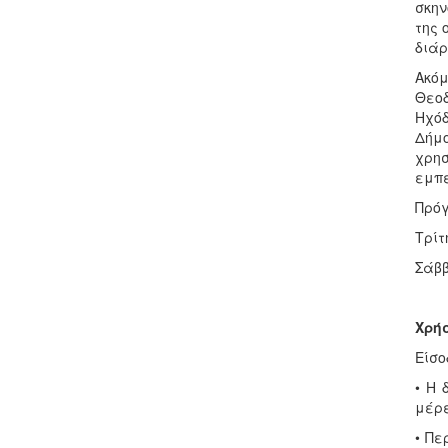
σκην
της 
διάρ
Ακόμ
Θεοδ
Ηχόδ
Δήμ
χρησ
εμπε
Πρό
Τρίτ
Σάββ
Χρή
Είσο
• Η 
μέρε
• Πε