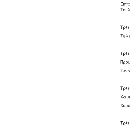
Εκπα
Τουλ
Τρίτ
Τελε
Τρίτ
Προ
Συνα
Τρίτ
Χαμ
Χορό
Τρίτ