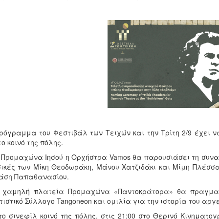
ρόγραμμα του Φεστιβάλ των Τειχών και την Τρίτη 2/9 έχει 
το κοινό της πόλης.
 Προμαχώνα Ιησού η Ορχήστρα Vamos θα παρουσιάσει τη συναυ
ικές των Μίκη Θεοδωράκη, Μάνου Χατζιδάκι και Μίμη Πλέσσα
άση Παπαθανασίου.
ν χαμηλή πλατεία Προμαχώνα «Παντοκράτορα» θα πραγματο
τιστικό Σύλλογο Tangoneon και ομιλία για την ιστορία του αργεν
το σινεφίλ κοινό της πόλης, στις 21:00 στο Θερινό Κινηματ