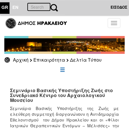
GR
EN
ΕΙΣΟΔΟΣ
ΕΠΙΚΑΙΡΟΤΗΤΑ
Toggle
navigati
Δελτία
Τύπου
Αρχείο
Αρχική
Επικαιρότητα
Δελτία Τύπου
ΔΗΜΟΤΗΣ
ΕΠΙΣΚΕΠΤΗΣ
Σεμινάριο Βασικής Υποστήριξης Ζωής στο
Συνεδριακό Κέντρο του Αρχαιολογικού
Μουσείου
ΗΡΑΚΛΕΙΟ
ΓΙΑ...
Σεμινάριο Βασικής Υποστήριξης της Ζωής με
ελεύθερη συμμετοχή διοργανώνουν η Αντιδημαρχία
Εθελοντισμού του Δήμου Ηρακλείου και οι «Φίλοι
Ιατρικών Θεραπευτικών Εντόμων – Μέλισσες» την