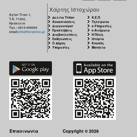
Χάρτης Ιστοχώρου
Αγίου Τίτου 1,
Δελτία Τύπου
Κ.Ε.Π.
Τ.Κ. 71202,
Ανακοινώσεις
Τηλέφωνα
Ηράκλειο
Διαγωνισμοί
e-Υπηρεσίες
Τηλ.: 2813-409000
Προσλήψεις
e-Αιτήματα
email:
info@heraklion.gr
Διαβουλεύσεις
Η Πόλη
Εκδηλώσεις
Ιστορία
Ο Δήμος
Κνωσός
Υπηρεσίες
Μουσεία
Επικοινωνία
Copyright © 2026