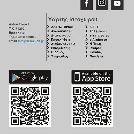
Χάρτης Ιστοχώρου
Αγίου Τίτου 1,
Δελτία Τύπου
Κ.Ε.Π.
Τ.Κ. 71202,
Ανακοινώσεις
Τηλέφωνα
Ηράκλειο
Διαγωνισμοί
e-Υπηρεσίες
Τηλ.: 2813-409000
Προσλήψεις
e-Αιτήματα
email:
info@heraklion.gr
Διαβουλεύσεις
Η Πόλη
Εκδηλώσεις
Ιστορία
Ο Δήμος
Κνωσός
Υπηρεσίες
Μουσεία