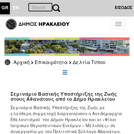
GR
EN
ΕΙΣΟΔΟΣ
ΕΠΙΚΑΙΡΟΤΗΤΑ
Toggle
navigati
Δελτία
Τύπου
Αρχείο
Αρχική
Επικαιρότητα
Δελτία Τύπου
ΔΗΜΟΤΗΣ
ΕΠΙΣΚΕΠΤΗΣ
Σεμινάριο Βασικής Υποστήριξης της Ζωής
στους Αθανάτους από το Δήμο Ηρακλείου
ΗΡΑΚΛΕΙΟ
Σεμινάριο Βασικής Υποστήριξης της Ζωής με
ΓΙΑ...
ελεύθερη συμμετοχή διοργανώνουν η Αντιδημαρχία
Εθελοντισμού του Δήμου Ηρακλείου και οι «Φίλοι
Ιατρικών Θεραπευτικών Εντόμων – Μέλισσες» σε
συνεργασία με τον Πολιτιστικό Σύλλογο Αθανάτων,