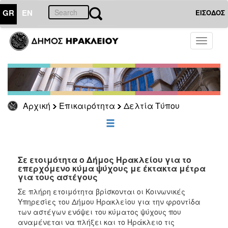
GR
EN
ΕΙΣΟΔΟΣ
ΕΠΙΚΑΙΡΟΤΗΤΑ
Toggle
navigati
Δελτία
Τύπου
Αρχείο
Αρχική
Επικαιρότητα
Δελτία Τύπου
ΔΗΜΟΤΗΣ
ΕΠΙΣΚΕΠΤΗΣ
Σε ετοιμότητα ο Δήμος Ηρακλείου για το
επερχόμενο κύμα ψύχους με έκτακτα μέτρα
για τους αστέγους
ΗΡΑΚΛΕΙΟ
ΓΙΑ...
Σε πλήρη ετοιμότητα βρίσκονται οι Κοινωνικές
Υπηρεσίες του Δήμου Ηρακλείου για την φροντίδα
των αστέγων ενόψει του κύματος ψύχους που
αναμένεται να πλήξει και το Ηράκλειο τις