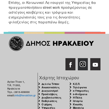
Επίσης, οι Κοινωνικοί Λειτουργοί της Υπηρεσίας θα
πραγματοποιήσουν street work προσφέροντας σε
αστέγους κουβέρτες και τρόφιμα και
ενημερώνοντάς τους για τις δυνατότητες
φιλοξενίας στις παραπάνω δομές.
Χάρτης Ιστοχώρου
Αγίου Τίτου 1,
Δελτία Τύπου
Κ.Ε.Π.
Τ.Κ. 71202,
Ανακοινώσεις
Τηλέφωνα
Ηράκλειο
Διαγωνισμοί
e-Υπηρεσίες
Τηλ.: 2813-409000
Προσλήψεις
e-Αιτήματα
email:
info@heraklion.gr
Διαβουλεύσεις
Η Πόλη
Εκδηλώσεις
Ιστορία
Ο Δήμος
Κνωσός
Υπηρεσίες
Μουσεία