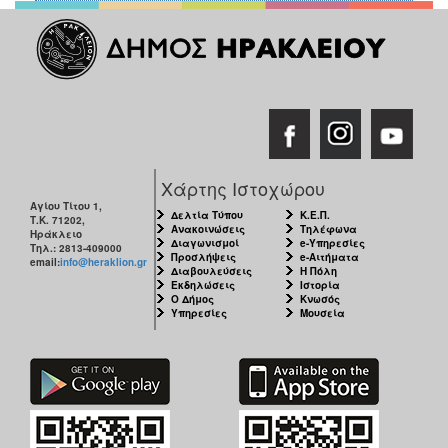
Χάρτης Ιστοχώρου
Αγίου Τίτου 1,
Δελτία Τύπου
Κ.Ε.Π.
Τ.Κ. 71202,
Ανακοινώσεις
Τηλέφωνα
Ηράκλειο
Διαγωνισμοί
e-Υπηρεσίες
Τηλ.: 2813-409000
Προσλήψεις
e-Αιτήματα
email:
info@heraklion.gr
Διαβουλεύσεις
Η Πόλη
Εκδηλώσεις
Ιστορία
Ο Δήμος
Κνωσός
Υπηρεσίες
Μουσεία