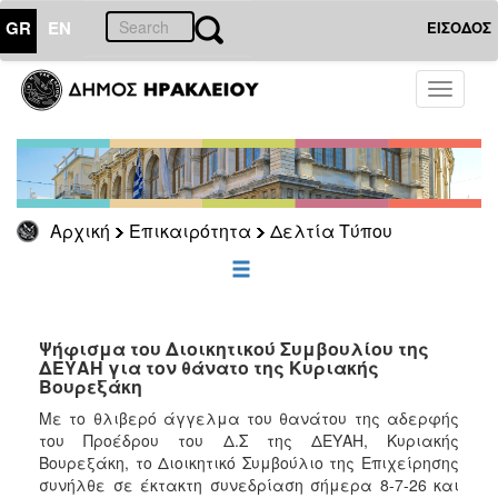
GR
EN
ΕΙΣΟΔΟΣ
ΕΠΙΚΑΙΡΟΤΗΤΑ
Toggle
navigati
Δελτία
Τύπου
Αρχείο
Αρχική
Επικαιρότητα
Δελτία Τύπου
ΔΗΜΟΤΗΣ
ΕΠΙΣΚΕΠΤΗΣ
Ψήφισμα του Διοικητικού Συμβουλίου της
ΔΕΥΑΗ για τον θάνατο της Κυριακής
Βουρεξάκη
ΗΡΑΚΛΕΙΟ
ΓΙΑ...
Με το θλιβερό άγγελμα του θανάτου της αδερφής
του Προέδρου του Δ.Σ της ΔΕΥΑΗ, Κυριακής
Βουρεξάκη, το Διοικητικό Συμβούλιο της Επιχείρησης
συνήλθε σε έκτακτη συνεδρίαση σήμερα 8-7-26 και