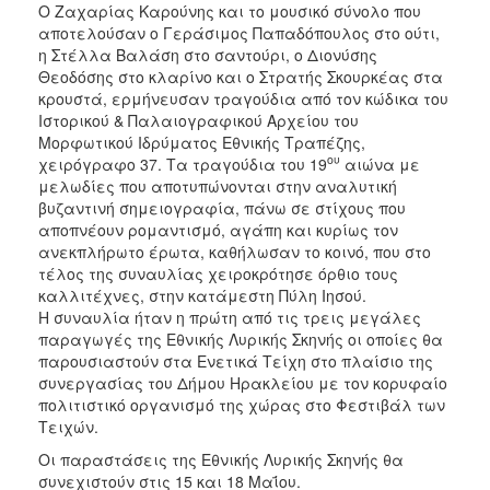
Ο Ζαχαρίας Καρούνης και το μoυσικό σύνολο που
αποτελούσαν ο Γεράσιμος Παπαδόπουλος στο ούτι,
η Στέλλα Βαλάση στο σαντούρι, ο Διονύσης
Θεοδόσης στο κλαρίνο και ο Στρατής Σκουρκέας στα
κρουστά, ερμήνευσαν τραγούδια από τον κώδικα του
Ιστορικού & Παλαιογραφικού Αρχείου του
Μορφωτικού Ιδρύματος Εθνικής Τραπέζης,
ου
χειρόγραφο 37. Τα τραγούδια του 19
αιώνα με
μελωδίες που αποτυπώνονται στην αναλυτική
βυζαντινή σημειογραφία, πάνω σε στίχους που
αποπνέουν ρομαντισμό, αγάπη και κυρίως τον
ανεκπλήρωτο έρωτα, καθήλωσαν το κοινό, που στο
τέλος της συναυλίας χειροκρότησε όρθιο τους
καλλιτέχνες, στην κατάμεστη Πύλη Ιησού.
Η συναυλία ήταν η πρώτη από τις τρεις μεγάλες
παραγωγές της Εθνικής Λυρικής Σκηνής οι οποίες θα
παρουσιαστούν στα Ενετικά Τείχη στο πλαίσιο της
συνεργασίας του Δήμου Ηρακλείου με τον κορυφαίο
πολιτιστικό οργανισμό της χώρας στο Φεστιβάλ των
Τειχών.
Οι παραστάσεις της Εθνικής Λυρικής Σκηνής θα
συνεχιστούν στις 15 και 18 Μαΐου.