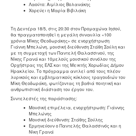
Λαούτο: Αιμίλιος Βολανάκης
Χορεύει η Μαρία Βιβιλάκη
Τη Δευτέρα 18/5, στις 20:30 στον Προμαχώνα Ιησού,
θα πραγματοποιηθεί η μεγάλη συναυλία «100
χρόνια Μίκης Θεοδωράκης» σε ενορχήστρωση
Γιάννη Μπελώνη, μουσική διεύθυνση Στάθη Σούλη και
με τη συμμετοχή των Παντελή Θαλασσινού, της
Νίκης Γρανά και 10μελούς μουσικού συνόλου της
Ορχήστρας της ΕΛΣ και της Μεικτής Χορωδίας Δήμου
Ηρακλείου. Το πρόγραμμα αντλεί από τους πλέον
λυρικούς και εμβληματικούς κύκλους τραγουδιών του
Μίκη Θεοδωράκη, φωτίζοντας τη βαθιά ποιητική και
ανθρωπιστική διάσταση του έργου του.
Συντελεστές της παράστασης:
Μουσική επιμέλεια, ενορχήστρωση: Γιάννης
Μπελώνης
Μουσική διεύθυνση: Στάθης Σούλης
Ερμηνεύουν ο Παντελής Θαλασσινός και η
Νίκη Γρανά