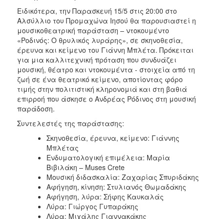
Ειδικότερα, την Παρασκευή 15/5 στις 20:00 στο
Αλσύλλιο του Προμαχώνα Ιησού θα παρουσιαστεί η
μουσικοθεατρική παράσταση – ντοκουμέντο
«Ροδινός: O θρυλικός λυράρης», σε σκηνοθεσία,
έρευνα και κείμενο του Γιάννη Μπλέτα. Πρόκειται
για μια καλλιτεχνική πρόταση που συνδυάζει
μουσική, θέατρο και ντοκουμέντα - στοιχεία από τη
ζωή σε ένα θεατρικό κείμενο, αποτίοντας φόρο
τιμής στην πολιτιστική κληρονομιά και στη βαθιά
επιρροή που άσκησε ο Ανδρέας Ρόδινος στη μουσική
παράδοση.
Συντελεστές της παράστασης:
Σκηνοθεσία, έρευνα, κείμενο: Γιάννης
Μπλέτας
Ενδυματολογική επιμέλεια: Μαρία
Βιβιλάκη – Muses Crete
Μουσική διδασκαλία: Ζαχαρίας Σπυριδάκης
Αφήγηση, κίνηση: Στυλιανός Θωμαδάκης
Αφήγηση, λύρα: Σήφης Καυκαλάς
Λύρα: Γιώργος Γυπαράκης
Λύρα: Μιχάλης Γιαννακάκης