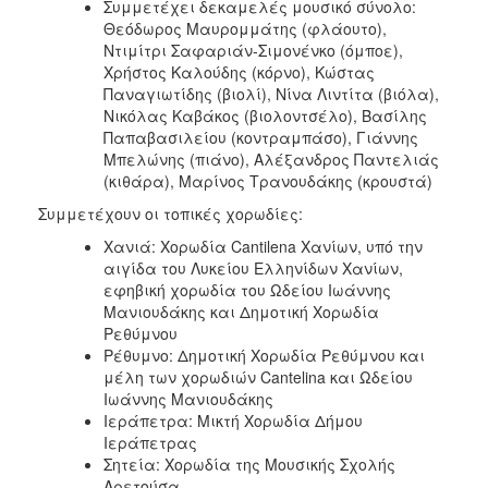
Συμμετέχει δεκαμελές μουσικό σύνολο:
Θεόδωρος Μαυρομμάτης (φλάουτο),
Ντιμίτρι Σαφαριάν-Σιμονένκο (όμποε),
Χρήστος Καλούδης (κόρνο), Κώστας
Παναγιωτίδης (βιολί), Νίνα Λιντίτα (βιόλα),
Νικόλας Καβάκος (βιολοντσέλο), Βασίλης
Παπαβασιλείου (κοντραμπάσο), Γιάννης
Μπελώνης (πιάνο), Αλέξανδρος Παντελιάς
(κιθάρα), Μαρίνος Τρανουδάκης (κρουστά)
Συμμετέχουν οι τοπικές χορωδίες:
Χανιά: Χορωδία Cantilena Χανίων, υπό την
αιγίδα του Λυκείου Ελληνίδων Χανίων,
εφηβική χορωδία του Ωδείου Ιωάννης
Μανιουδάκης και Δημοτική Χορωδία
Ρεθύμνου
Ρέθυμνο: Δημοτική Χορωδία Ρεθύμνου και
μέλη των χορωδιών Cantelina και Ωδείου
Ιωάννης Μανιουδάκης
Ιεράπετρα: Μικτή Χορωδία Δήμου
Ιεράπετρας
Σητεία: Χορωδία της Μουσικής Σχολής
Αρετούσα