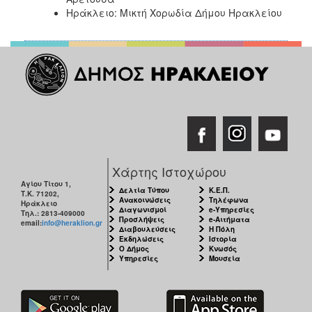
Ηράκλειο: Μικτή Χορωδία Δήμου Ηρακλείου
Χάρτης Ιστοχώρου
Αγίου Τίτου 1,
Δελτία Τύπου
Κ.Ε.Π.
Τ.Κ. 71202,
Ανακοινώσεις
Τηλέφωνα
Ηράκλειο
Διαγωνισμοί
e-Υπηρεσίες
Τηλ.: 2813-409000
Προσλήψεις
e-Αιτήματα
email:
info@heraklion.gr
Διαβουλεύσεις
Η Πόλη
Εκδηλώσεις
Ιστορία
Ο Δήμος
Κνωσός
Υπηρεσίες
Μουσεία