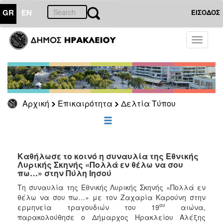
GR
EN
ΕΙΣΟΔΟΣ
ΕΠΙΚΑΙΡΟΤΗΤΑ
Toggle
navigati
Δελτία
Τύπου
Αρχείο
Αρχική
Επικαιρότητα
Δελτία Τύπου
ΔΗΜΟΤΗΣ
ΕΠΙΣΚΕΠΤΗΣ
Καθήλωσε το κοινό η συναυλία της Εθνικής
Λυρικής Σκηνής «Πολλά εν θέλω να σου
πω…» στην Πύλη Ιησού
ΗΡΑΚΛΕΙΟ
ΓΙΑ...
Τη συναυλία της Εθνικής Λυρικής Σκηνής «Πολλά εν
θέλω να σου πω…» με τον Ζαχαρία Καρούνη στην
ου
ερμηνεία τραγουδιών του 19
αιώνα,
παρακολούθησε ο Δήμαρχος Ηρακλείου Αλέξης