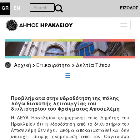
GR
EN
ΕΙΣΟΔΟΣ
ΕΠΙΚΑΙΡΟΤΗΤΑ
Toggle
navigati
Δελτία
Τύπου
Αρχείο
Αρχική
Επικαιρότητα
Δελτία Τύπου
ΔΗΜΟΤΗΣ
ΕΠΙΣΚΕΠΤΗΣ
Προβλήματα στην υδροδότηση της πόλης
λόγω διακοπής λειτουργίας του
διυλιστηρίου του Φράγματος Αποσελέμη
ΗΡΑΚΛΕΙΟ
ΓΙΑ...
Η ΔΕΥΑ Ηρακλείου ενημερώνει τους Δημότες του
Ηρακλείου ότι η υδροδότηση από το διυλιστήριο του
Αποσελέμη δεν έχει ακόμα αποκατασταθεί και δεν
υπάρχει σαφής ενημέρωση από τον Οργανισμό