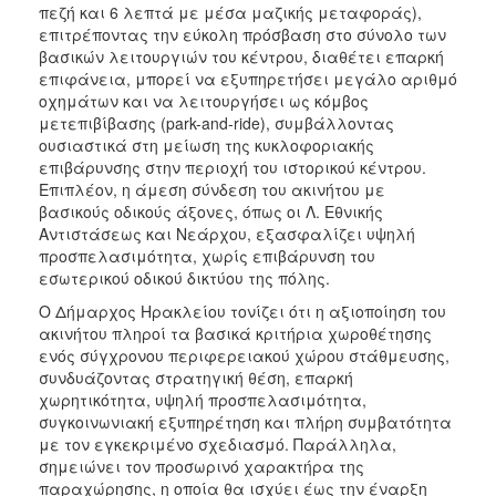
πεζή και 6 λεπτά με μέσα μαζικής μεταφοράς),
επιτρέποντας την εύκολη πρόσβαση στο σύνολο των
βασικών λειτουργιών του κέντρου, διαθέτει επαρκή
επιφάνεια, μπορεί να εξυπηρετήσει μεγάλο αριθμό
οχημάτων και να λειτουργήσει ως κόμβος
μετεπιβίβασης (park-and-ride), συμβάλλοντας
ουσιαστικά στη μείωση της κυκλοφοριακής
επιβάρυνσης στην περιοχή του ιστορικού κέντρου.
Επιπλέον, η άμεση σύνδεση του ακινήτου με
βασικούς οδικούς άξονες, όπως οι Λ. Εθνικής
Αντιστάσεως και Νεάρχου, εξασφαλίζει υψηλή
προσπελασιμότητα, χωρίς επιβάρυνση του
εσωτερικού οδικού δικτύου της πόλης.
Ο Δήμαρχος Ηρακλείου τονίζει ότι η αξιοποίηση του
ακινήτου πληροί τα βασικά κριτήρια χωροθέτησης
ενός σύγχρονου περιφερειακού χώρου στάθμευσης,
συνδυάζοντας στρατηγική θέση, επαρκή
χωρητικότητα, υψηλή προσπελασιμότητα,
συγκοινωνιακή εξυπηρέτηση και πλήρη συμβατότητα
με τον εγκεκριμένο σχεδιασμό. Παράλληλα,
σημειώνει τον προσωρινό χαρακτήρα της
παραχώρησης, η οποία θα ισχύει έως την έναρξη