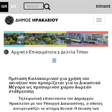
GR
EN
ΕΙΣΟΔΟΣ
ΕΠΙΚΑΙΡΟΤΗΤΑ
Toggle
navigati
Δελτία
Τύπου
Αρχείο
Αρχική
Επικαιρότητα
Δελτία Τύπου
ΔΗΜΟΤΗΣ
ΕΠΙΣΚΕΠΤΗΣ
Πρόταση Καλοκαιρινού για χρήση του
ακινήτου που προορίζεται για το Δικαστικό
Μέγαρο ως προσωρινού χώρου δωρεάν
ΗΡΑΚΛΕΙΟ
στάθμευσης
ΓΙΑ...
Τηλεφωνική επικοινωνία του Δημάρχου
Ηρακλείου με τον Υπουργό Δικαιοσύνης, ο οποίος
αντιμετωπίζει το αίτημα θετικά- Η έκταση των