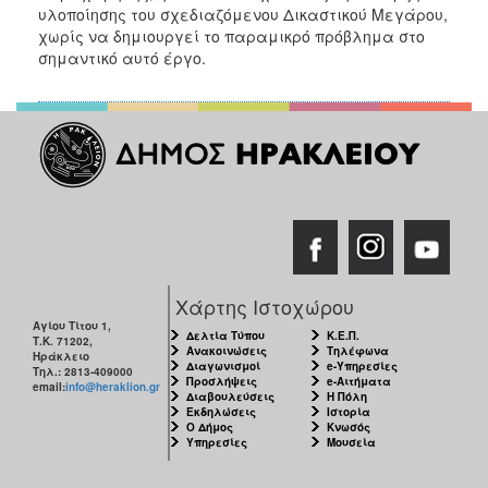
υλοποίησης του σχεδιαζόμενου Δικαστικού Μεγάρου,
χωρίς να δημιουργεί το παραμικρό πρόβλημα στο
σημαντικό αυτό έργο.
Χάρτης Ιστοχώρου
Αγίου Τίτου 1,
Δελτία Τύπου
Κ.Ε.Π.
Τ.Κ. 71202,
Ανακοινώσεις
Τηλέφωνα
Ηράκλειο
Διαγωνισμοί
e-Υπηρεσίες
Τηλ.: 2813-409000
Προσλήψεις
e-Αιτήματα
email:
info@heraklion.gr
Διαβουλεύσεις
Η Πόλη
Εκδηλώσεις
Ιστορία
Ο Δήμος
Κνωσός
Υπηρεσίες
Μουσεία