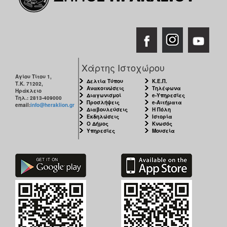
Χάρτης Ιστοχώρου
Αγίου Τίτου 1,
Δελτία Τύπου
Κ.Ε.Π.
Τ.Κ. 71202,
Ανακοινώσεις
Τηλέφωνα
Ηράκλειο
Διαγωνισμοί
e-Υπηρεσίες
Τηλ.: 2813-409000
Προσλήψεις
e-Αιτήματα
email:
info@heraklion.gr
Διαβουλεύσεις
Η Πόλη
Εκδηλώσεις
Ιστορία
Ο Δήμος
Κνωσός
Υπηρεσίες
Μουσεία