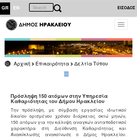
GR
EN
ΕΙΣΟΔΟΣ
ΕΠΙΚΑΙΡΟΤΗΤΑ
Toggle
navigati
Δελτία
Τύπου
Αρχείο
Αρχική
Επικαιρότητα
Δελτία Τύπου
ΔΗΜΟΤΗΣ
ΕΠΙΣΚΕΠΤΗΣ
Πρόσληψη 150 ατόμων στην Υπηρεσία
Καθαριότητας του Δήμου Ηρακλείου
ΗΡΑΚΛΕΙΟ
Την πρόσληψη, με σύμβαση εργασίας ιδιωτικού
ΓΙΑ...
δικαίου ορισμένου χρόνου διάρκειας οκτώ μηνών,
150 ατόμων για την κάλυψη αναγκών ανταποδοτικού
χαρακτήρα στη Διεύθυνση Καθαριότητας και
Ανακύκλωσης ανακοίνωσε ο Δήμος Ηρακλείου.