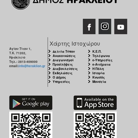
Χάρτης Ιστοχώρου
Αγίου Τίτου 1,
Δελτία Τύπου
Κ.Ε.Π.
Τ.Κ. 71202,
Ανακοινώσεις
Τηλέφωνα
Ηράκλειο
Διαγωνισμοί
e-Υπηρεσίες
Τηλ.: 2813-409000
Προσλήψεις
e-Αιτήματα
email:
info@heraklion.gr
Διαβουλεύσεις
Η Πόλη
Εκδηλώσεις
Ιστορία
Ο Δήμος
Κνωσός
Υπηρεσίες
Μουσεία