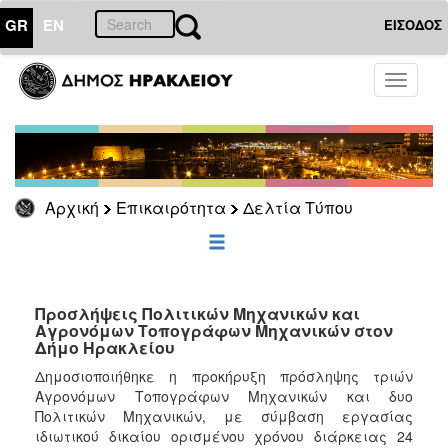
GR
EN
ΕΙΣΟΔΟΣ
ΕΠΙΚΑΙΡΟΤΗΤΑ
Toggle
navigati
Δελτία
Τύπου
Αρχείο
Αρχική
Επικαιρότητα
Δελτία Τύπου
ΔΗΜΟΤΗΣ
ΕΠΙΣΚΕΠΤΗΣ
Προσλήψεις Πολιτικών Μηχανικών και
Αγρονόμων Τοπογράφων Μηχανικών στον
Δήμο Ηρακλείου
ΗΡΑΚΛΕΙΟ
ΓΙΑ...
Δημοσιοποιήθηκε η προκήρυξη πρόσληψης τριών
Αγρονόμων Τοπογράφων Μηχανικών και δυο
Πολιτικών Μηχανικών, με σύμβαση εργασίας
ιδιωτικού δικαίου ορισμένου χρόνου διάρκειας 24