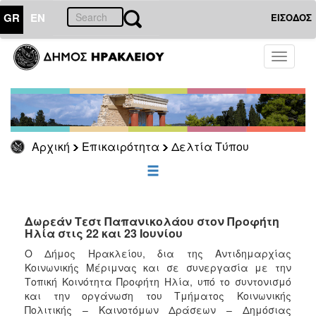
GR
EN
ΕΙΣΟΔΟΣ
ΕΠΙΚΑΙΡΟΤΗΤΑ
Toggle
navigati
Δελτία
Τύπου
Αρχείο
Αρχική
Επικαιρότητα
Δελτία Τύπου
ΔΗΜΟΤΗΣ
ΕΠΙΣΚΕΠΤΗΣ
Δωρεάν Τεστ Παπανικολάου στον Προφήτη
Ηλία στις 22 και 23 Ιουνίου
ΗΡΑΚΛΕΙΟ
Ο Δήμος Ηρακλείου, δια της Αντιδημαρχίας
ΓΙΑ...
Κοινωνικής Μέριμνας και σε συνεργασία με την
Τοπική Κοινότητα Προφήτη Ηλία, υπό το συντονισμό
και την οργάνωση του Τμήματος Κοινωνικής
Πολιτικής – Καινοτόμων Δράσεων – Δημόσιας