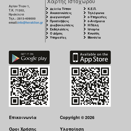
Χάρτης Ιστοχώρου
Αγίου Τίτου 1,
Δελτία Τύπου
Κ.Ε.Π.
Τ.Κ. 71202,
Ανακοινώσεις
Τηλέφωνα
Ηράκλειο
Διαγωνισμοί
e-Υπηρεσίες
Τηλ.: 2813-409000
Προσλήψεις
e-Αιτήματα
email:
info@heraklion.gr
Διαβουλεύσεις
Η Πόλη
Εκδηλώσεις
Ιστορία
Ο Δήμος
Κνωσός
Υπηρεσίες
Μουσεία
Επικοινωνία
Copyright © 2026
Όροι Χρήσης
Υλοποίηση