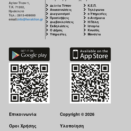
Αγίου Τίτου 1,
Δελτία Τύπου
Κ.Ε.Π.
Τ.Κ. 71202,
Ανακοινώσεις
Τηλέφωνα
Ηράκλειο
Διαγωνισμοί
e-Υπηρεσίες
Τηλ.: 2813-409000
Προσλήψεις
e-Αιτήματα
email:
info@heraklion.gr
Διαβουλεύσεις
Η Πόλη
Εκδηλώσεις
Ιστορία
Ο Δήμος
Κνωσός
Υπηρεσίες
Μουσεία
Επικοινωνία
Copyright © 2026
Όροι Χρήσης
Υλοποίηση