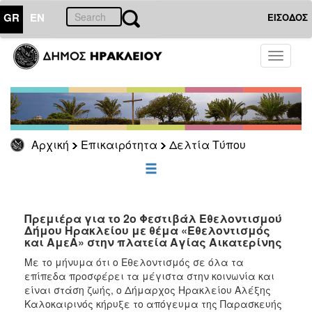
GR
EN
ΕΙΣΟΔΟΣ
ΕΠΙΚΑΙΡΟΤΗΤΑ
Toggle
navigati
Δελτία
Τύπου
Αρχείο
Αρχική
Επικαιρότητα
Δελτία Τύπου
ΔΗΜΟΤΗΣ
ΕΠΙΣΚΕΠΤΗΣ
Πρεμιέρα για το 2ο Φεστιβάλ Εθελοντισμού
Δήμου Ηρακλείου με θέμα «Εθελοντισμός
και ΑμεΑ» στην πλατεία Αγίας Αικατερίνης
ΗΡΑΚΛΕΙΟ
ΓΙΑ...
Με το μήνυμα ότι ο Εθελοντισμός σε όλα τα
επίπεδα προσφέρει τα μέγιστα στην κοινωνία και
είναι στάση ζωής, ο Δήμαρχος Ηρακλείου Αλέξης
Καλοκαιρινός κήρυξε το απόγευμα της Παρασκευής