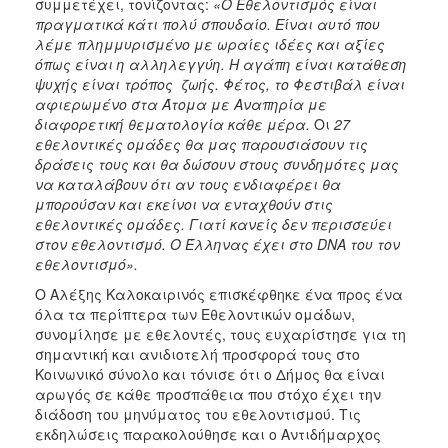
συμμετέχει, τονίζοντας:
«Ο Εθελοντισμός είναι
πραγματικά κάτι πολύ σπουδαίο. Είναι αυτό που
λέμε πλημμυρισμένο με ωραίες ιδέες και αξίες
όπως είναι η αλληλεγγύη. Η αγάπη είναι κατάθεση
ψυχής είναι τρόπος ζωής. Φέτος, το Φεστιβάλ είναι
αφιερωμένο στα Άτομα με Αναπηρία με
διαφορετική θεματολογία κάθε μέρα.
Οι
27
εθελοντικές ομάδες θα μας παρουσιάσουν τις
δράσεις τους και θα δώσουν στους συνδημότες μας
να καταλάβουν ότι αν τους ενδιαφέρει θα
μπορούσαν και εκείνοι να ενταχθούν στις
εθελοντικές ομάδες. Γιατί κανείς δεν περισσεύει
στον εθελοντισμό. Ο Έλληνας έχει στο DNA του τον
εθελοντισμό».
Ο Αλέξης Καλοκαιρινός επισκέφθηκε ένα προς ένα
όλα τα περίπτερα των Εθελοντικών ομάδων,
συνομίλησε με εθελοντές, τους ευχαρίστησε για τη
σημαντική και ανιδιοτελή προσφορά τους στο
Κοινωνικό σύνολο και τόνισε ότι ο Δήμος θα είναι
αρωγός σε κάθε προσπάθεια που στόχο έχει την
διάδοση του μηνύματος του εθελοντισμού. Τις
εκδηλώσεις παρακολούθησε και ο Αντιδήμαρχος