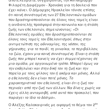
Φιλαρέτη Δαφέρμου - Χρονάκη για τη δουλειά που
έχει κάνει. Ο Δήμαρχος Ηρακλείου τόνισε επίσης
ότι κοινή συνισταμένη των 27 Εθελοντικών ομάδων
που δραστηριοποιούνται σε όλους τους τομείς είναι
η ανιδιοτελής προσφορά στην κοινωνία και η στάση
ζωής των εθελοντών, σημειώνοντας:
«Οι
Εθελοντικές ομάδες που δραστηριοποιούνται σε
όλους τους τομείς του Εθελοντισμού, όπως στην
αντιμετώπιση της αδυναμίας, της νόσου, της
γήρανσης, για το παιδί, τη γυναίκα, το περιβάλλον,
τα ζώα, έχουν μια κοινή συνισταμένη. Είναι η στάση
ζωής που μπορεί κανείς να έχει συμμετέχοντας σε
μια ομάδα, με οργανωμένο τρόπο. Μπορεί όμως να
την εκδηλώνει και στην δική του τη ζωή και την
πορεία με τους φίλους του ή ακόμα και μόνος. Αλλά
o
εθελοντής δεν είναι ποτέ μόνος. Το
χαρακτηριστικό του εθελοντή, είναι ότι η ζωή του
περνάει από την ζωή των άλλων. Να δίνεις χωρίς να
έχεις άλλη ανταμοιβή, από αυτό που προκαλεί, που
παράγει το ίδιο το δόσιμο».
ου
Ο Αλέξης Καλοκαιρινός με αφορμή το θέμα του 2