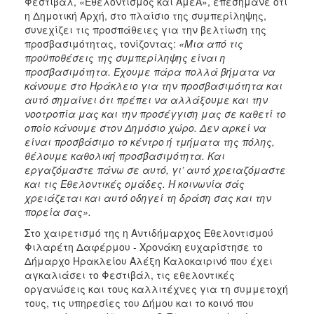
Φεστιβάλ, «Εθελοντισμός και ΑμεΑ», επεσήμανε ότι
η Δημοτική Αρχή, στο πλαίσιο της συμπερίληψης,
συνεχίζει τις προσπάθειες για την βελτίωση της
προσβασιμότητας, τονίζοντας:
«Μια από τις
προϋποθέσεις της συμπερίληψης είναι η
προσβασιμότητα. Έχουμε πάρα πολλά βήματα να
κάνουμε στο Ηράκλειο για την προσβασιμότητα και
αυτό σημαίνει ότι πρέπει να αλλάξουμε και την
νοοτροπία μας και την προσέγγιση μας σε καθετί το
οποίο κάνουμε στον Δημόσιο χώρο. Δεν αρκεί να
είναι προσβάσιμο το κέντρο ή τμήματα της πόλης,
θέλουμε καθολική προσβασιμότητα. Και
εργαζόμαστε πάνω σε αυτό, γι’ αυτό χρειαζόμαστε
και τις Εθελοντικές ομάδες. Η κοινωνία σάς
χρειάζεται και αυτό οδηγεί τη δράση σας και την
πορεία σας».
Στο χαιρετισμό της η Αντιδήμαρχος Εθελοντισμού
Φιλαρέτη Δαφέρμου - Χρονάκη ευχαρίστησε το
Δήμαρχο Ηρακλείου Αλέξη Καλοκαιρινό που έχει
αγκαλιάσει το Φεστιβάλ, τις εθελοντικές
οργανώσεις και τους καλλιτέχνες για τη συμμετοχή
τους, τις υπηρεσίες του Δήμου και το κοινό που