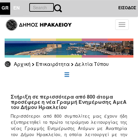
GR
EN
ΕΙΣΟΔΟΣ
ΕΠΙΚΑΙΡΟΤΗΤΑ
Toggle
navigati
Δελτία
Τύπου
Αρχείο
Αρχική
Επικαιρότητα
Δελτία Τύπου
ΔΗΜΟΤΗΣ
ΕΠΙΣΚΕΠΤΗΣ
Στήριξη σε περισσότερα από 800 άτομα
προσέφερε η νέα Γραμμή Ενημέρωσης ΑμεΑ
του Δήμου Ηρακλείου
ΗΡΑΚΛΕΙΟ
ΓΙΑ...
Περισσότεροι από 800 συμπολίτες μας έχουν ήδη
εξυπηρετηθεί το πρώτο τετράμηνο λειτουργίας της
νέας Γραμμής Ενημέρωσης Ατόμων με Αναπηρία
του Δήμου Ηρακλείου, η οποία λειτουργεί με την