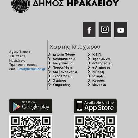
Χάρτης Ιστοχώρου
Αγίου Τίτου 1,
Δελτία Τύπου
Κ.Ε.Π.
Τ.Κ. 71202,
Ανακοινώσεις
Τηλέφωνα
Ηράκλειο
Διαγωνισμοί
e-Υπηρεσίες
Τηλ.: 2813-409000
Προσλήψεις
e-Αιτήματα
email:
info@heraklion.gr
Διαβουλεύσεις
Η Πόλη
Εκδηλώσεις
Ιστορία
Ο Δήμος
Κνωσός
Υπηρεσίες
Μουσεία