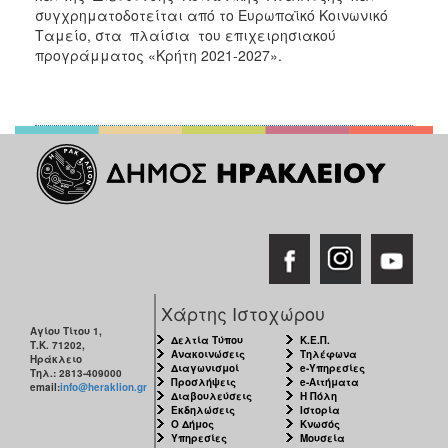
συγχρηματοδοτείται από το Ευρωπαϊκό Κοινωνικό
Ταμείο, στα πλαίσια του επιχειρησιακού
προγράμματος «Κρήτη 2021-2027».
Χάρτης Ιστοχώρου
Αγίου Τίτου 1,
Δελτία Τύπου
Κ.Ε.Π.
Τ.Κ. 71202,
Ανακοινώσεις
Τηλέφωνα
Ηράκλειο
Διαγωνισμοί
e-Υπηρεσίες
Τηλ.: 2813-409000
Προσλήψεις
e-Αιτήματα
email:
info@heraklion.gr
Διαβουλεύσεις
Η Πόλη
Εκδηλώσεις
Ιστορία
Ο Δήμος
Κνωσός
Υπηρεσίες
Μουσεία