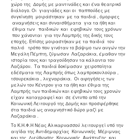
χώρο της Δομής με μαντινάδες και ένα θεατρικό
διάλογο. Οι γιαγιάδες και οι παππούδες με
συγκίνηση μοιράστηκαν με τα παιδιά , όμορφες
αναμνήσεις και συναισθήματα για τα ήθη και
έθιμα των παιδικών και εφηβικών τους χρόνων
που χάνονται για την Λαμπρής της δικής τους
εποχής. Επίσης μοιραστήκαν με τα παιδιά τον
παλιό τρόπο που γινόταν το βάψιμο των αυγών την
Μεγάλη Πέμπτη, ζύμωσαν Λαζαράκια, έμαθαν την
ιστορία τους και τραγούδησαν τα κάλαντα του
Λαζάρου. Τα παιδιά δοκίμασαν χειροποίητα
εδέσματα της Λαμπρής όπως λαμπροκουλούρα ,
τσουρεκάκια , λυχναράκια. Οι αφηγήσεις των
μελών του Κέντρου για τα ήθη και έθιμα της
Λαμπρής των παιδικών και εφηβικών τους χρονών
είχαν καταγραφεί και σε έντυπο από την
Κοινωνική Λειτουργό της Δομής και προσφέρθηκε
στα παιδιά ως αναμνηστικό δώρο μαζί με
Λαζαράκια .
Το Κ.Η.Φ.Η Νέας Αλικαρνασσού λειτουργεί υπό την
αιγίδα της Αντιδημαρχίας Κοινωνικής Μέριμνας
και της Διεύθυνσης Κοινωνικής Ανάπτυξης και