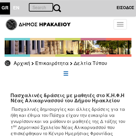
GR
EN
ΕΙΣΟΔΟΣ
ΕΠΙΚΑΙΡΟΤΗΤΑ
Toggle
navigati
Δελτία
Τύπου
Αρχείο
Αρχική
Επικαιρότητα
Δελτία Τύπου
ΔΗΜΟΤΗΣ
ΕΠΙΣΚΕΠΤΗΣ
Πασχαλινές δράσεις με μαθητές στο Κ.Η.Φ.Η
Νέας Αλικαρνασσού του Δήμου Ηρακλείου
ΗΡΑΚΛΕΙΟ
Πασχαλινές δημιουργίες και άλλες δράσεις για τα
ΓΙΑ...
ήθη και έθιμα του Πάσχα είχαν την ευκαιρία να
γνωρίσουν και να μάθουν οι μαθητές της Δ τάξης του
ου
1
Δημοτικού Σχολείου Νέας Αλικαρνασσού που
επισκέφθηκαν το Κέντρο Ημερήσιας Φροντίδας