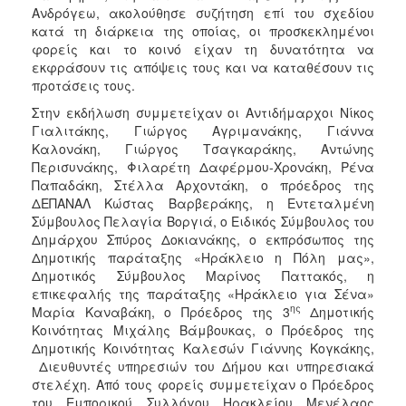
Ανδρόγεω, ακολούθησε συζήτηση επί του σχεδίου
κατά τη διάρκεια της οποίας, οι προσκεκλημένοι
φορείς και το κοινό είχαν τη δυνατότητα να
εκφράσουν τις απόψεις τους και να καταθέσουν τις
προτάσεις τους.
Στην εκδήλωση συμμετείχαν οι Αντιδήμαρχοι Νίκος
Γιαλιτάκης, Γιώργος Αγριμανάκης, Γιάννα
Καλονάκη, Γιώργος Τσαγκαράκης, Αντώνης
Περισυνάκης, Φιλαρέτη Δαφέρμου-Χρονάκη, Ρένα
Παπαδάκη, Στέλλα Αρχοντάκη, ο πρόεδρος της
ΔΕΠΑΝΑΛ Κώστας Βαρβεράκης, η Εντεταλμένη
Σύμβουλος Πελαγία Βοργιά, ο Ειδικός Σύμβουλος του
Δημάρχου Σπύρος Δοκιανάκης, ο εκπρόσωπος της
Δημοτικής παράταξης «Ηράκλειο η Πόλη μας»,
Δημοτικός Σύμβουλος Μαρίνος Παττακός, η
επικεφαλής της παράταξης «Ηράκλειο για Σένα»
ης
Μαρία Καναβάκη, ο Πρόεδρος της 3
Δημοτικής
Κοινότητας Μιχάλης Βάμβουκας, ο Πρόεδρος της
Δημοτικής Κοινότητας Καλεσών Γιάννης Κογκάκης,
Διευθυντές υπηρεσιών του Δήμου και υπηρεσιακά
στελέχη. Από τους φορείς συμμετείχαν ο Πρόεδρος
του Εμπορικού Συλλόγου Ηρακλείου Μενέλαος