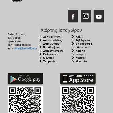
Χάρτης Ιστοχώρου
Αγίου Τίτου 1,
Δελτία Τύπου
Κ.Ε.Π.
Τ.Κ. 71202,
Ανακοινώσεις
Τηλέφωνα
Ηράκλειο
Διαγωνισμοί
e-Υπηρεσίες
Τηλ.: 2813-409000
Προσλήψεις
e-Αιτήματα
email:
info@heraklion.gr
Διαβουλεύσεις
Η Πόλη
Εκδηλώσεις
Ιστορία
Ο Δήμος
Κνωσός
Υπηρεσίες
Μουσεία