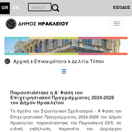
GR
EN
ΕΙΣΟΔΟΣ
ΕΠΙΚΑΙΡΟΤΗΤΑ
Toggle
navigati
Δελτία
Τύπου
Αρχείο
Αρχική
Επικαιρότητα
Δελτία Τύπου
ΔΗΜΟΤΗΣ
ΕΠΙΣΚΕΠΤΗΣ
Παρουσιάστηκε η Α’ Φάση του
Επιχειρησιακού Προγράμματος 2024-2028
του Δήμου Ηρακλείου
ΗΡΑΚΛΕΙΟ
ΓΙΑ...
Το σχέδιο του Στρατηγικού Σχεδιασμού - Ά Φάση του
Επιχειρησιακού Προγράμματος 2024-2028 του Δήμου
Ηρακλείου, παρουσιάστηκε την Παρασκευή 23/5, σε
ειδική εκδήλωση, παρουσία του Δημάρχου