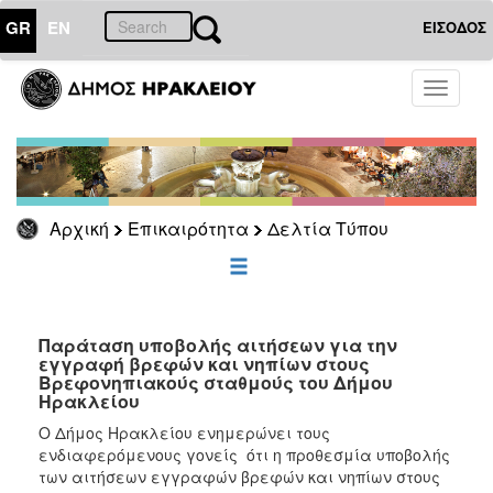
GR
EN
ΕΙΣΟΔΟΣ
ΕΠΙΚΑΙΡΟΤΗΤΑ
Toggle
navigati
Δελτία
Τύπου
Αρχείο
Αρχική
Επικαιρότητα
Δελτία Τύπου
ΔΗΜΟΤΗΣ
ΕΠΙΣΚΕΠΤΗΣ
Παράταση υποβολής αιτήσεων για την
εγγραφή βρεφών και νηπίων στους
Βρεφονηπιακούς σταθμούς του Δήμου
ΗΡΑΚΛΕΙΟ
Ηρακλείου
ΓΙΑ...
Ο Δήμος Ηρακλείου ενημερώνει τους
ενδιαφερόμενους γονείς ότι η προθεσμία υποβολής
των αιτήσεων εγγραφών βρεφών και νηπίων στους