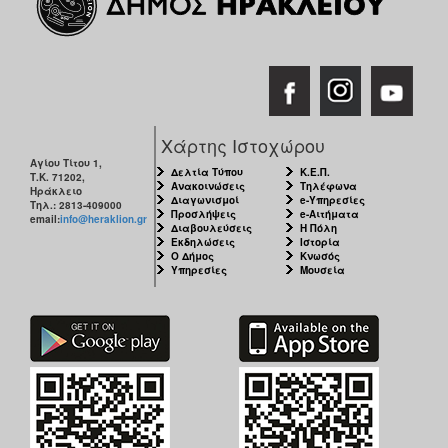
Χάρτης Ιστοχώρου
Αγίου Τίτου 1,
Δελτία Τύπου
Κ.Ε.Π.
Τ.Κ. 71202,
Ανακοινώσεις
Τηλέφωνα
Ηράκλειο
Διαγωνισμοί
e-Υπηρεσίες
Τηλ.: 2813-409000
Προσλήψεις
e-Αιτήματα
email:
info@heraklion.gr
Διαβουλεύσεις
Η Πόλη
Εκδηλώσεις
Ιστορία
Ο Δήμος
Κνωσός
Υπηρεσίες
Μουσεία