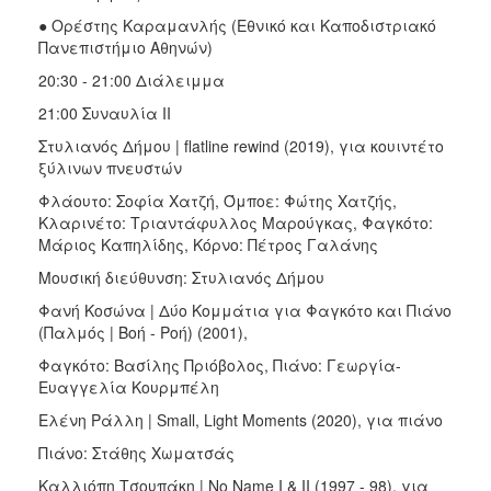
● Ορέστης Καραμανλής (Εθνικό και Καποδιστριακό
Πανεπιστήμιο Αθηνών)
20:30 - 21:00 Διάλειμμα
21:00 Συναυλία ΙΙ
Στυλιανός Δήμου | flatline rewind (2019), για κουιντέτο
ξύλινων πνευστών
Φλάουτο: Σοφία Χατζή, Όμποε: Φώτης Χατζής,
Κλαρινέτο: Τριαντάφυλλος Μαρούγκας, Φαγκότο:
Μάριος Καπηλίδης, Κόρνο: Πέτρος Γαλάνης
Μουσική διεύθυνση: Στυλιανός Δήμου
Φανή Κοσώνα | Δύο Κομμάτια για Φαγκότο και Πιάνο
(Παλμός | Βοή - Ροή) (2001),
Φαγκότο: Βασίλης Πριόβολος, Πιάνο: Γεωργία-
Ευαγγελία Κουρμπέλη
Ελένη Ράλλη | Small, Light Moments (2020), για πιάνο
Πιάνο: Στάθης Χωματσάς
Καλλιόπη Τσουπάκη | No Name I & II (1997 - 98), για