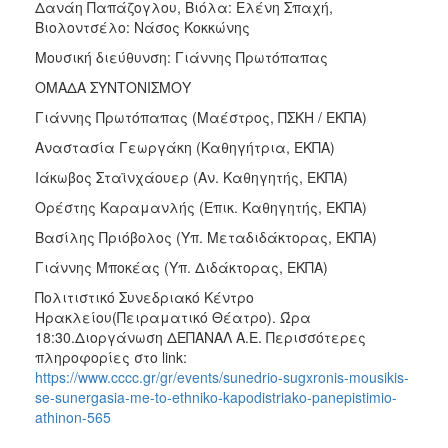
Δανάη Παπάζογλου, Βιόλα: Ελένη Σπαχή,
Βιολοντσέλο: Νάσος Κοκκώνης
Μουσική διεύθυνση: Γιάννης Πρωτόπαπας
ΟΜΑΔΑ ΣΥΝΤΟΝΙΣΜΟΥ
Γιάννης Πρωτόπαπας (Μαέστρος, ΠΣΚΗ / ΕΚΠΑ)
Αναστασία Γεωργάκη (Καθηγήτρια, ΕΚΠΑ)
Ιάκωβος Σταϊνχάουερ (Αν. Καθηγητής, ΕΚΠΑ)
Ορέστης Καραμανλής (Επικ. Καθηγητής, ΕΚΠΑ)
Βασίλης Πριόβολος (Υπ. Μεταδιδάκτορας, ΕΚΠΑ)
Γιάννης Μποκέας (Υπ. Διδάκτορας, ΕΚΠΑ)
Πολιτιστικό Συνεδριακό Κέντρο
Ηρακλείου(Πειραματικό Θέατρο). Ώρα
18:30.Διοργάνωση ΔΕΠΑΝΑΛ Α.Ε. Περισσότερες
πληροφορίες στο link:
https://www.cccc.gr/gr/events/sunedrio-sugxronis-mousikis-
se-sunergasia-me-to-ethniko-kapodistriako-panepistimio-
athinon-565