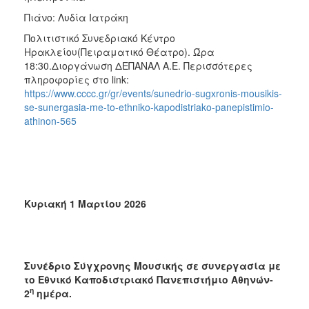
Πιάνο: Λυδία Ιατράκη
Πολιτιστικό Συνεδριακό Κέντρο
Ηρακλείου(Πειραματικό Θέατρο). Ώρα
18:30.Διοργάνωση ΔΕΠΑΝΑΛ Α.Ε. Περισσότερες
πληροφορίες στο link:
https://www.cccc.gr/gr/events/sunedrio-sugxronis-mousikis-
se-sunergasia-me-to-ethniko-kapodistriako-panepistimio-
athinon-565
Κυριακή 1 Μαρτίου 2026
Συνέδριο Σύγχρονης Μουσικής σε συνεργασία με
το Εθνικό Καποδιστριακό Πανεπιστήμιο Αθηνών-
η
2
ημέρα.