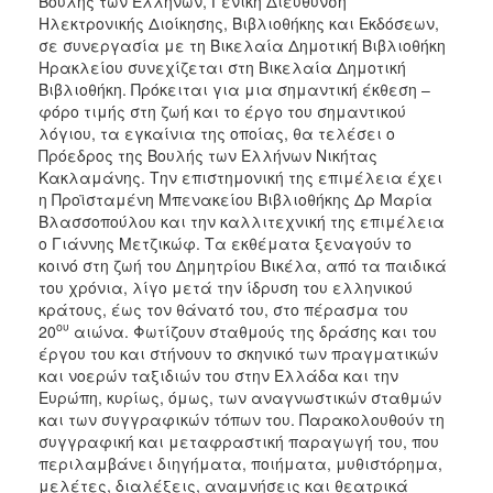
Βουλής των Ελλήνων, Γενική Διεύθυνση
Ηλεκτρονικής Διοίκησης, Βιβλιοθήκης και Εκδόσεων,
σε συνεργασία με τη Βικελαία Δημοτική Βιβλιοθήκη
Ηρακλείου συνεχίζεται στη Βικελαία Δημοτική
Βιβλιοθήκη. Πρόκειται για μια σημαντική έκθεση –
φόρο τιμής στη ζωή και το έργο του σημαντικού
λόγιου, τα εγκαίνια της οποίας, θα τελέσει ο
Πρόεδρος της Βουλής των Ελλήνων Νικήτας
Κακλαμάνης. Την επιστημονική της επιμέλεια έχει
η Προϊσταμένη Μπενακείου Βιβλιοθήκης Δρ Μαρία
Βλασσοπούλου και την καλλιτεχνική της επιμέλεια
ο Γιάννης Μετζικώφ. Τα εκθέματα ξεναγούν το
κοινό στη ζωή του Δημητρίου Βικέλα, από τα παιδικά
του χρόνια, λίγο μετά την ίδρυση του ελληνικού
κράτους, έως τον θάνατό του, στο πέρασμα του
ου
20
αιώνα. Φωτίζουν σταθμούς της δράσης και του
έργου του και στήνουν το σκηνικό των πραγματικών
και νοερών ταξιδιών του στην Ελλάδα και την
Ευρώπη, κυρίως, όμως, των αναγνωστικών σταθμών
και των συγγραφικών τόπων του. Παρακολουθούν τη
συγγραφική και μεταφραστική παραγωγή του, που
περιλαμβάνει διηγήματα, ποιήματα, μυθιστόρημα,
μελέτες, διαλέξεις, αναμνήσεις και θεατρικά