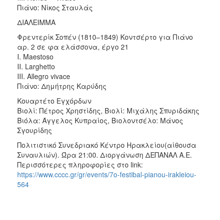
Πιάνo: Νίκος Σταυλάς
ΔΙΑΛΕΙΜΜΑ
Φρεντερίκ Σοπέν (1810–1849) Κοντσέρτο για Πιάνο
αρ. 2 σε φα ελάσσονα, έργο 21
I. Maestoso
II. Larghetto
III. Allegro vivace
Πιάνo: Δημήτρης Καρύδης
Κουαρτέτο Εγχόρδων
Βιολί: Πέτρος Χρηστίδης, Βιολί: Μιχάλης Σπυριδάκης
Βιόλα: Άγγελος Κυπραίος, Βιολοντσέλο: Μάνος
Σγουρίδης
Πολιτιστικό Συνεδριακό Κέντρο Ηρακλείου(αίθουσα
Συναυλιών). Ώρα 21:00. Διοργάνωση ΔΕΠΑΝΑΛ Α.Ε.
Περισσότερες πληροφορίες στο link:
https://www.cccc.gr/gr/events/7o-festibal-pianou-irakleiou-
564