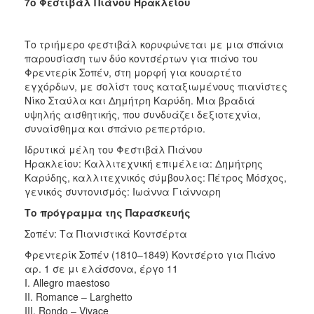
7ο Φεστιβάλ Πιάνου Ηρακλείου
Το τριήμερο φεστιβάλ κορυφώνεται με μια σπάνια
παρουσίαση των δύο κοντσέρτων για πιάνο του
Φρεντερίκ Σοπέν, στη μορφή για κουαρτέτο
εγχόρδων, με σολίστ τους καταξιωμένους πιανίστες
Νίκο Σταύλα και Δημήτρη Καρύδη. Μια βραδιά
υψηλής αισθητικής, που συνδυάζει δεξιοτεχνία,
συναίσθημα και σπάνιο ρεπερτόριο.
Ιδρυτικά μέλη του Φεστιβάλ Πιάνου
Ηρακλείου: Καλλιτεχνική επιμέλεια: Δημήτρης
Καρύδης, καλλιτεχνικός σύμβουλος: Πέτρος Μόσχος,
γενικός συντονισμός: Ιωάννα Γιάνναρη
Το πρόγραμμα της Παρασκευής
Σοπέν: Τα Πιανιστικά Κοντσέρτα
Φρεντερίκ Σοπέν (1810–1849) Κοντσέρτο για Πιάνο
αρ. 1 σε μι ελάσσονα, έργο 11
I. Allegro maestoso
II. Romance – Larghetto
III. Rondo – Vivace