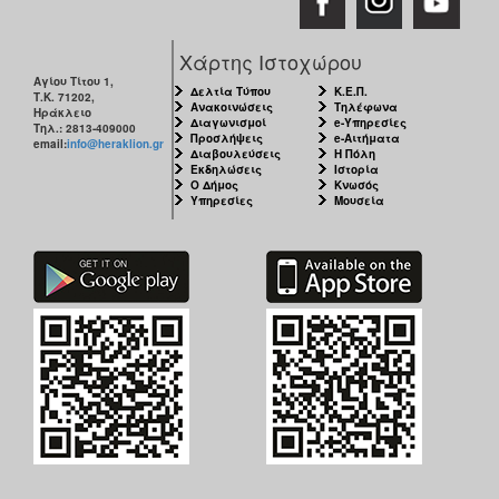
Χάρτης Ιστοχώρου
Αγίου Τίτου 1,
Δελτία Τύπου
Κ.Ε.Π.
Τ.Κ. 71202,
Ανακοινώσεις
Τηλέφωνα
Ηράκλειο
Διαγωνισμοί
e-Υπηρεσίες
Τηλ.: 2813-409000
Προσλήψεις
e-Αιτήματα
email:
info@heraklion.gr
Διαβουλεύσεις
Η Πόλη
Εκδηλώσεις
Ιστορία
Ο Δήμος
Κνωσός
Υπηρεσίες
Μουσεία