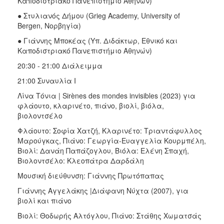
Καποδιστριακό Πανεπιστήμιο Αθηνών)
● Στυλιανός Δήμου (Grieg Academy, University of
Bergen, Νορβηγία)
● Γιάννης Μποκέας (Υπ. Διδάκτωρ, Εθνικό και
Καποδιστριακό Πανεπιστήμιο Αθηνών)
20:30 - 21:00 Διάλειμμα
21:00 Συναυλία Ι
Λίνα Τόνια | Sirènes des mondes invisibles (2023) για
φλάουτο, κλαρινέτο, πιάνο, βιολί, βιόλα,
βιολοντσέλο
Φλάουτο: Σοφία Χατζή, Κλαρινέτο: Τριαντάφυλλος
Μαρούγκας, Πιάνο: Γεωργία-Ευαγγελία Κουρμπέλη,
Βιολί: Δανάη Παπάζογλου, Βιόλα: Ελένη Σπαχή,
Βιολοντσέλο: Κλεοπάτρα Δαρδάλη
Μουσική διεύθυνση: Γιάννης Πρωτόπαπας
Γιάννης Αγγελάκης |Διάφανη Νύχτα (2007), για
βιολί και πιάνο
Βιολί: Θοδωρής Αλτόγλου, Πιάνο: Στάθης Χωματσάς