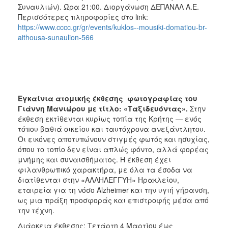
Συναυλιών). Ώρα 21:00. Διοργάνωση ΔΕΠΑΝΑΛ Α.Ε.
Περισσότερες πληροφορίες στο link:
https://www.cccc.gr/gr/events/kuklos--mousiki-domatiou-br-
aithousa-sunaulion-566
Εγκαίνια ατομικής έκθεσης φωτογραφίας του
Γιάννη Μανιώρου με τίτλο: «Ταξιδευόντας».
Στην
έκθεση εκτίθενται κυρίως τοπία της Κρήτης — ενός
τόπου βαθιά οικείου και ταυτόχρονα ανεξάντλητου.
Οι εικόνες αποτυπώνουν στιγμές φωτός και ησυχίας,
όπου το τοπίο δεν είναι απλώς φόντο, αλλά φορέας
μνήμης και συναισθήματος. Η έκθεση έχει
φιλανθρωπικό χαρακτήρα, με όλα τα έσοδα να
διατίθενται στην «ΑΛΛΗΛΕΓΓΥΗ» Ηρακλείου,
εταιρεία για τη νόσο Alzheimer και την υγιή γήρανση,
ως μια πράξη προσφοράς και επιστροφής μέσα από
την τέχνη.
Διάρκεια έκθεσης: Τετάρτη 4 Μαρτίου έως