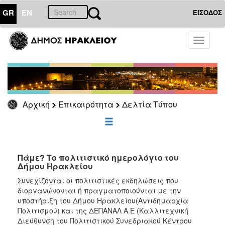
GR
EN
ΕΙΣΟΔΟΣ
ΕΠΙΚΑΙΡΟΤΗΤΑ
Toggle
navigati
Δελτία
Τύπου
Αρχείο
Αρχική
Επικαιρότητα
Δελτία Τύπου
ΔΗΜΟΤΗΣ
ΕΠΙΣΚΕΠΤΗΣ
Πάμε? Το πολιτιστικό ημερολόγιο του
Δήμου Ηρακλείου
ΗΡΑΚΛΕΙΟ
Συνεχίζονται οι πολιτιστικές εκδηλώσεις που
ΓΙΑ...
διοργανώνονται ή πραγματοποιούνται με την
υποστήριξη του Δήμου Ηρακλείου(Αντιδημαρχία
Πολιτισμού) και της ΔΕΠΑΝΑΛ Α.Ε (Καλλιτεχνική
Διεύθυνση του Πολιτιστικού Συνεδριακού Κέντρου