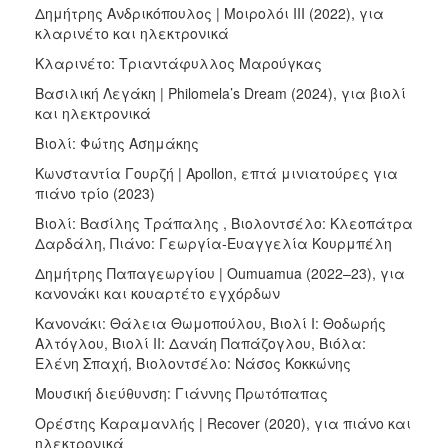
Δημήτρης Ανδρικόπουλος | Μοιρολόι III (2022), για
κλαρινέτο και ηλεκτρονικά
Κλαρινέτο: Τριαντάφυλλος Μαρούγκας
Βασιλική Λεγάκη | Philomela’s Dream (2024), για βιολί
και ηλεκτρονικά
Bιολί: Φώτης Ασημάκης
Κωνσταντία Γουρζή | Apollon, επτά μινιατούρες για
πιάνο τρίο (2023)
Βιολί: Βασίλης Τράπαλης , Βιολοντσέλο: Κλεοπάτρα
Δαρδάλη, Πιάνο: Γεωργία-Ευαγγελία Κουρμπέλη
Δημήτρης Παπαγεωργίου | Oumuamua (2022–23), για
κανονάκι και κουαρτέτο εγχόρδων
Κανονάκι: Θάλεια Θωμοπούλου, Βιολί Ι: Θοδωρής
Αλτόγλου, Βιολί ΙΙ: Δανάη Παπάζογλου, Βιόλα:
Ελένη Σπαχή, Βιολοντσέλο: Νάσος Κοκκώνης
Μουσική διεύθυνση: Γιάννης Πρωτόπαπας
Ορέστης Καραμανλής | Recover (2020), για πιάνο και
ηλεκτρονικά