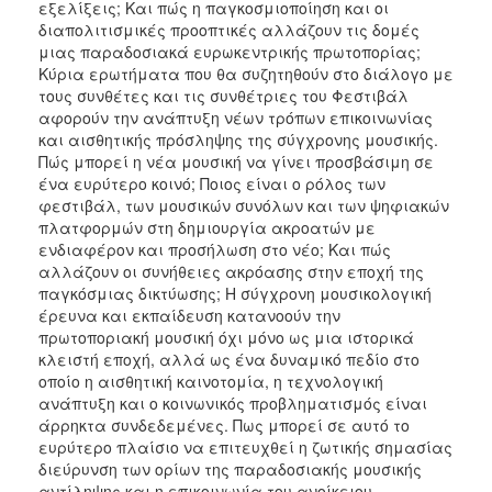
εξελίξεις; Και πώς η παγκοσμιοποίηση και οι
διαπολιτισμικές προοπτικές αλλάζουν τις δομές
μιας παραδοσιακά ευρωκεντρικής πρωτοπορίας;
Κύρια ερωτήματα που θα συζητηθούν στο διάλογο με
τους συνθέτες και τις συνθέτριες του Φεστιβάλ
αφορούν την ανάπτυξη νέων τρόπων επικοινωνίας
και αισθητικής πρόσληψης της σύγχρονης μουσικής.
Πώς μπορεί η νέα μουσική να γίνει προσβάσιμη σε
ένα ευρύτερο κοινό; Ποιος είναι ο ρόλος των
φεστιβάλ, των μουσικών συνόλων και των ψηφιακών
πλατφορμών στη δημιουργία ακροατών με
ενδιαφέρον και προσήλωση στο νέο; Και πώς
αλλάζουν οι συνήθειες ακρόασης στην εποχή της
παγκόσμιας δικτύωσης; Η σύγχρονη μουσικολογική
έρευνα και εκπαίδευση κατανοούν την
πρωτοποριακή μουσική όχι μόνο ως μια ιστορικά
κλειστή εποχή, αλλά ως ένα δυναμικό πεδίο στο
οποίο η αισθητική καινοτομία, η τεχνολογική
ανάπτυξη και ο κοινωνικός προβληματισμός είναι
άρρηκτα συνδεδεμένες. Πως μπορεί σε αυτό το
ευρύτερο πλαίσιο να επιτευχθεί η ζωτικής σημασίας
διεύρυνση των ορίων της παραδοσιακής μουσικής
αντίληψης και η επικοινωνία του ανοίκειου,