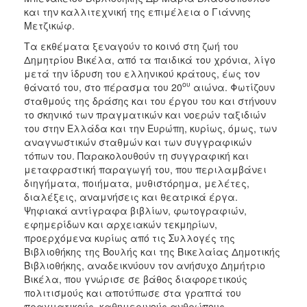
και την καλλιτεχνική της επιμέλεια ο Γιάννης
Μετζικώφ.
Τα εκθέματα ξεναγούν το κοινό στη ζωή του
Δημητρίου Βικέλα, από τα παιδικά του χρόνια, λίγο
μετά την ίδρυση του ελληνικού κράτους, έως τον
ου
θάνατό του, στο πέρασμα του 20
αιώνα. Φωτίζουν
σταθμούς της δράσης και του έργου του και στήνουν
το σκηνικό των πραγματικών και νοερών ταξιδιών
του στην Ελλάδα και την Ευρώπη, κυρίως, όμως, των
αναγνωστικών σταθμών και των συγγραφικών
τόπων του. Παρακολουθούν τη συγγραφική και
μεταφραστική παραγωγή του, που περιλαμβάνει
διηγήματα, ποιήματα, μυθιστόρημα, μελέτες,
διαλέξεις, αναμνήσεις και θεατρικά έργα.
Ψηφιακά αντίγραφα βιβλίων, φωτογραφιών,
εφημερίδων και αρχειακών τεκμηρίων,
προερχόμενα κυρίως από τις Συλλογές της
Βιβλιοθήκης της Βουλής και της Βικελαίας Δημοτικής
Βιβλιοθήκης, αναδεικνύουν τον ανήσυχο Δημήτριο
Βικέλα, που γνώρισε σε βάθος διαφορετικούς
πολιτισμούς και αποτύπωσε στα γραπτά του
πραγματικούς, καθημερινούς ανθρώπους.