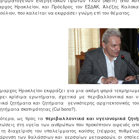
ρριμματογενών Ενεργειακών Πρώτων Υλών (ΑΕΠΥ) από Αστι
ρχος Ηρακλείου, και Πρόεδρος του ΕΣΔΑΚ, Αλέξης Καλοκαιρ
ούλιου, που καλείται να εκφράσει γνώμη επί του θέματος.
μαρχος Ηρακλείου εκφράζει για μια ακόμη φορά τεκμηριωμέν
ρει κρίσιμα ερωτήματα, σχετικά με περιβαλλοντικά και υγ
ικά ζητήματα και ζητήματα γενικότερης αρχιτεκτονικής το
ζητήματα σκοπιμότητας (Cui bono?).
κότερα, ως προς τα
περιβαλλοντικά και υγειονομικά ζητ
τώσεις στη υγεία των ανθρώπων που προκύπτουν αφενός απ
τη διαχείριση του υπολείμματος καύσης (τέφρας πυθμένα)
άρυνση των θαλάσσιων και χερσαίων μεταφορών, οι οποίες