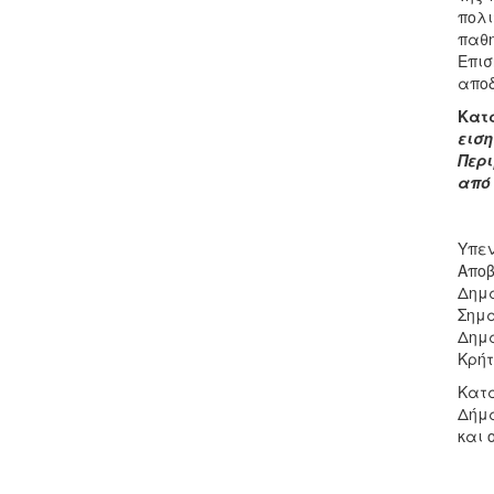
πολι
παθ
Επισ
αποδ
Κατ
εισ
Περ
από 
Υπεν
Αποβ
Δημ
Σημα
Δημά
Κρήτ
Κατά
Δήμα
και 