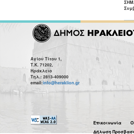
ΣΗΜ
Συμ
Αγίου Τίτου 1,
Τ.Κ. 71202,
Ηράκλειο
Τηλ.: 2813-409000
email:
info@heraklion.gr
Επικοινωνία
Ό
Δήλωση Προσβασ