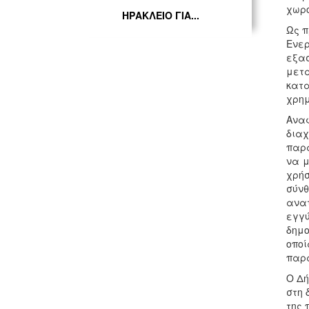
χωρο
ΗΡΑΚΛΕΙΟ ΓΙΑ...
Ως 
Ενερ
εξασ
μετ
κατα
χρημ
Ανα
διαχ
παρα
να μ
χρή
σύνθ
ανατ
εγγύ
δημο
οποί
παρα
Ο Δ
στη 
της 