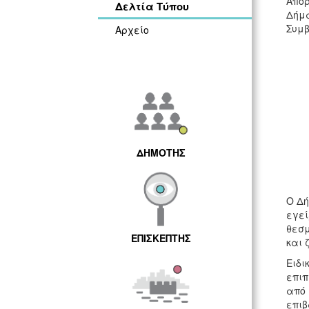
Απο
Δελτία Τύπου
Δήμα
Συμβ
Αρχείο
ΔΗΜΟΤΗΣ
Ο Δή
εγεί
θεσμ
ΕΠΙΣΚΕΠΤΗΣ
και 
Ειδι
επιπ
από 
επιβ