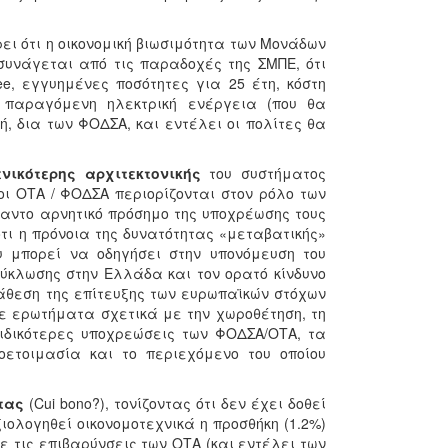
ι ότι η οικονομική βιωσιμότητα των Μονάδων
 συνάγεται από τις παραδοχές της ΣΜΠΕ, ότι
e, εγγυημένες ποσότητες για 25 έτη, κόστη
 παραγόμενη ηλεκτρική ενέργεια (που θα
, δια των ΦΟΔΣΑ, και εντέλει οι πολίτες θα
νικότερης αρχιτεκτονικής
του συστήματος
οι ΟΤΑ / ΦΟΔΣΑ περιορίζονται στον ρόλο των
αντο αρνητικό πρόσημο της υποχρέωσης τους
τι η πρόνοια της δυνατότητας «μεταβατικής»
 μπορεί να οδηγήσει στην υπονόμευση του
ύκλωσης στην Ελλάδα και τον ορατό κίνδυνο
άθεση της επίτευξης των ευρωπαϊκών στόχων
σε ερωτήματα σχετικά με την χωροθέτηση, τη
ιδικότερες υποχρεώσεις των ΦΟΔΣΑ/ΟΤΑ, τα
οετοιμασία και το περιεχόμενο του οποίου
τας
(Cui bono?), τονίζοντας ότι δεν έχει δοθεί
ιολογηθεί οικονομοτεχνικά η προσθήκη (1.2%)
 τις επιβαρύνσεις των ΟΤΑ (και εντέλει των