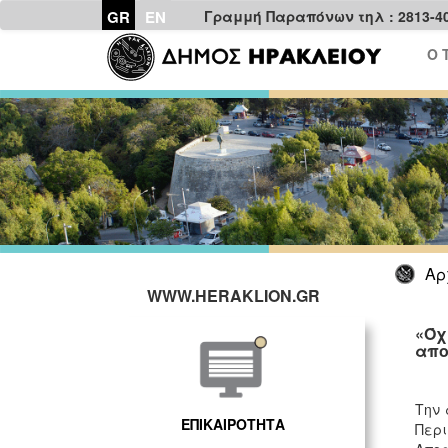
GR
EN
Γραμμή Παραπόνων τηλ : 2813-4
Ο 
Αρ
WWW.HERAKLION.GR
«Όχ
απο
Την 
ΕΠΙΚΑΙΡΟΤΗΤΑ
Περ