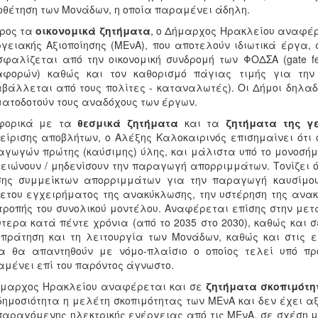
θέτηση των Μονάδων, η οποία παραμένει άδηλη.
προς τα
οικονομικά ζητήματα
, ο Δήμαρχος Ηρακλείου αναφέρε
γειακής Αξιοποίησης (ΜΕνΑ), που αποτελούν ιδιωτικά έργα,
φαλίζεται από την οικονομική συνδρομή των ΦΟΔΣΑ (gate fe
αφορών) καθώς και τον καθορισμό πάγιας τιμής για την
βάλλεται από τους πολίτες - καταναλωτές). Οι Δήμοι δηλαδή
ατοδοτούν τους αναδόχους των έργων.
φορικά με τα
θεσμικά ζητήματα
και τα
ζητήματα της γε
είρισης αποβλήτων, ο Αλέξης Καλοκαιρινός επισημαίνει ότι 
γωγών πρώτης (καύσιμης) ύλης, και μάλιστα υπό το μονοσήμ
ειώνουν / μηδενίσουν την παραγωγή απορριμμάτων. Τονίζει ό
σης συμμείκτων απορριμμάτων για την παραγωγή καυσίμου
ετου εγχειρήματος της ανακύκλωσης, την υστέρηση της ανακ
ροπής του συνολικού μοντέλου. Αναφέρεται επίσης στην μετ
τερα κατά πέντε χρόνια (από το 2035 στο 2030), καθώς και 
πράτηση και τη λειτουργία των Μονάδων, καθώς και στις ε
α θα απαντηθούν με νόμο-πλαίσιο ο οποίος τελεί υπό πρ
μένει επί του παρόντος άγνωστο.
ήμαρχος Ηρακλείου αναφέρεται και σε
ζητήματα σκοπιμότη
δημοσιότητα η μελέτη σκοπιμότητας των ΜΕνΑ και δεν έχει αξ
παραγόμενης ηλεκτρικής ενέργειας από τις ΜΕνΑ, σε σχέση με