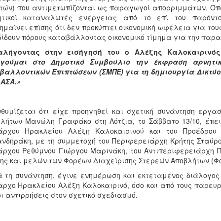
τών) που αντιμετωπίζονται ως παραγωγοί απορριμμάτων. Όπ
ητικοί καταναλωτές ενέργειας από το επί του παρόντ
ημαίνει επίσης ότι δεν προκύπτει οικονομική ωφέλεια για του
ίδουν πόρους καταβάλλοντας οικονομικό τίμημα για την παρ
αλήγοντας στην εισήγησή του ο Αλέξης Καλοκαιρινό
ηγούμαι στο Δημοτικό Συμβούλιο την έκφραση αρνητι
ιβαλλοντικών Επιπτώσεων (ΣΜΠΕ) για τη δημιουργία Δικτύ
ΑΣΑ.»
θυμίζεται ότι είχε προηγηθεί και σχετική συνάντηση εργα
λήτων Μανώλη Γραφάκο στη Λότζια, το Σάββατο 13/10, έπει
άρχου Ηρακλείου Αλέξη Καλοκαιρινού και του Προέδρου
νδηράκη, με τη συμμετοχή του Περιφερειάρχη Κρήτης Σταύρο
ρχου Ρεθύμνου Γιώργου Μαρινάκη, του Αντιπεριφερειάρχη Π
ης και μελών των Φορέων Διαχείρισης Στερεών Αποβλήτων (Φ
 τη συνάντηση, έγινε ενημέρωση και εκτεταμένος διάλογος
ρχο Ηρακλείου Αλέξη Καλοκαιρινό, όσο και από τους παρευρι
οι αντιρρήσεις στον σχετικό σχεδιασμό.