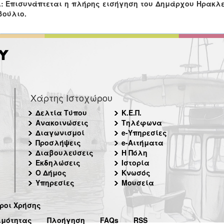
.: Επισυνάπτεται η πλήρης εισήγηση του Δημάρχου Ηρακλε
βούλιο.
Χάρτης Ιστοχώρου
Δελτία Τύπου
Κ.Ε.Π.
Ανακοινώσεις
Τηλέφωνα
Διαγωνισμοί
e-Υπηρεσίες
Προσλήψεις
e-Αιτήματα
Διαβουλεύσεις
Η Πόλη
Εκδηλώσεις
Ιστορία
Ο Δήμος
Κνωσός
Υπηρεσίες
Μουσεία
ροι Χρήσης
ιμότητας
Πλοήγηση
FAQs
RSS