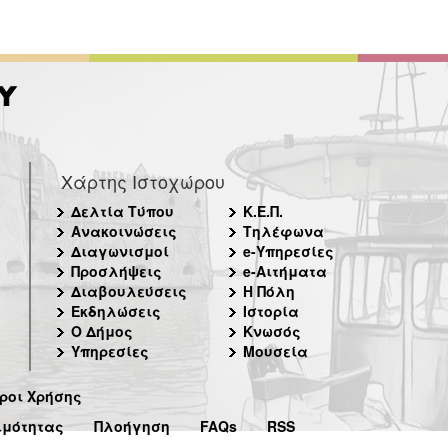
Χάρτης Ιστοχώρου
Δελτία Τύπου
Κ.Ε.Π.
Ανακοινώσεις
Τηλέφωνα
Διαγωνισμοί
e-Υπηρεσίες
Προσλήψεις
e-Αιτήματα
Διαβουλεύσεις
Η Πόλη
Εκδηλώσεις
Ιστορία
Ο Δήμος
Κνωσός
Υπηρεσίες
Μουσεία
ροι Χρήσης
ιμότητας
Πλοήγηση
FAQs
RSS