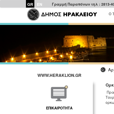
GR
EN
Γραμμή Παραπόνων τηλ : 2813-4
Ο 
Αρ
WWW.HERAKLION.GR
Ορκ
Πρα
Τουρ
ορκω
ΕΠΙΚΑΙΡΟΤΗΤΑ