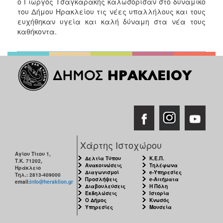
ο Γιώργος Τσαγκαράκης καλωσόρισαν στο δυναμικό
του Δήμου Ηρακλείου τις νέες υπαλλήλους και τους
ευχήθηκαν υγεία και καλή δύναμη στα νέα τους
καθήκοντα.
Χάρτης Ιστοχώρου
Αγίου Τίτου 1,
Δελτία Τύπου
Κ.Ε.Π.
Τ.Κ. 71202,
Ανακοινώσεις
Τηλέφωνα
Ηράκλειο
Διαγωνισμοί
e-Υπηρεσίες
Τηλ.: 2813-409000
Προσλήψεις
e-Αιτήματα
email:
info@heraklion.gr
Διαβουλεύσεις
Η Πόλη
Εκδηλώσεις
Ιστορία
Ο Δήμος
Κνωσός
Υπηρεσίες
Μουσεία