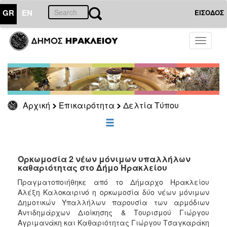
GR
EN
ΕΙΣΟΔΟΣ
ΕΠΙΚΑΙΡΟΤΗΤΑ
Toggle
navigati
Δελτία
Τύπου
Αρχείο
Αρχική
Επικαιρότητα
Δελτία Τύπου
ΔΗΜΟΤΗΣ
ΕΠΙΣΚΕΠΤΗΣ
Ορκωμοσία 2 νέων μόνιμων υπαλλήλων
καθαριότητας στο Δήμο Ηρακλείου
ΗΡΑΚΛΕΙΟ
Πραγματοποιήθηκε από το Δήμαρχο Ηρακλείου
ΓΙΑ...
Αλέξη Καλοκαιρινό η ορκωμοσία δύο νέων μόνιμων
Δημοτικών Υπαλλήλων παρουσία των αρμόδιων
Αντιδημάρχων Διοίκησης & Τουρισμού Γιώργου
Αγριμανάκη και Καθαριότητας Γιώργου Τσαγκαράκη