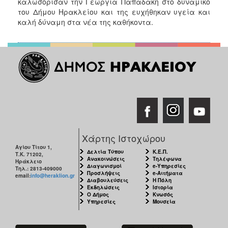
καλωσόρισαν την Γεωργία Παπαδάκη στο δυναμικό
του Δήμου Ηρακλείου και της ευχήθηκαν υγεία και
καλή δύναμη στα νέα της καθήκοντα.
Χάρτης Ιστοχώρου
Αγίου Τίτου 1,
Δελτία Τύπου
Κ.Ε.Π.
Τ.Κ. 71202,
Ανακοινώσεις
Τηλέφωνα
Ηράκλειο
Διαγωνισμοί
e-Υπηρεσίες
Τηλ.: 2813-409000
Προσλήψεις
e-Αιτήματα
email:
info@heraklion.gr
Διαβουλεύσεις
Η Πόλη
Εκδηλώσεις
Ιστορία
Ο Δήμος
Κνωσός
Υπηρεσίες
Μουσεία