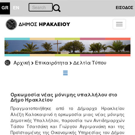
GR
EN
ΕΙΣΟΔΟΣ
ΕΠΙΚΑΙΡΟΤΗΤΑ
Toggle
navigati
Δελτία
Τύπου
Αρχείο
Αρχική
Επικαιρότητα
Δελτία Τύπου
ΔΗΜΟΤΗΣ
ΕΠΙΣΚΕΠΤΗΣ
Ορκωμοσία νέας μόνιμης υπαλλήλου στο
Δήμο Ηρακλείου
ΗΡΑΚΛΕΙΟ
Πραγματοποιήθηκε από το Δήμαρχο Ηρακλείου
ΓΙΑ...
Αλέξη Καλοκαιρινό η ορκωμοσία μιας νέας μόνιμης
Δημοτικής Υπαλλήλου, παρουσία των Αντιδημαρχών
Τάσου Τσατσάκη και Γιώργου Αγριμανάκη και της
Προϊσταμένης της Οικονομικής Υπηρεσίας του Δήμου