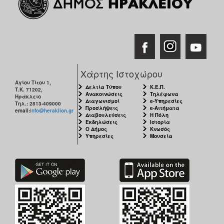
Χάρτης Ιστοχώρου
Αγίου Τίτου 1,
Δελτία Τύπου
Κ.Ε.Π.
Τ.Κ. 71202,
Ανακοινώσεις
Τηλέφωνα
Ηράκλειο
Διαγωνισμοί
e-Υπηρεσίες
Τηλ.: 2813-409000
Προσλήψεις
e-Αιτήματα
email:
info@heraklion.gr
Διαβουλεύσεις
Η Πόλη
Εκδηλώσεις
Ιστορία
Ο Δήμος
Κνωσός
Υπηρεσίες
Μουσεία