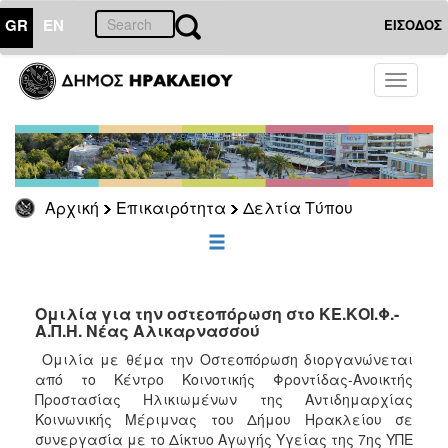
GR
EN
ΕΙΣΟΔΟΣ
ΕΠΙΚΑΙΡΟΤΗΤΑ
Toggle
navigati
Δελτία
Τύπου
Αρχείο
Αρχική
Επικαιρότητα
Δελτία Τύπου
ΔΗΜΟΤΗΣ
ΕΠΙΣΚΕΠΤΗΣ
Ομιλία για την οστεοπόρωση στο ΚΕ.ΚΟΙ.Φ.-
Α.Π.Η. Νέας Αλικαρνασσού
ΗΡΑΚΛΕΙΟ
Ομιλία με θέμα την Οστεοπόρωση διοργανώνεται
ΓΙΑ...
από το Κέντρο Κοινοτικής Φροντίδας-Ανοικτής
Προστασίας Ηλικιωμένων της Αντιδημαρχίας
Κοινωνικής Μέριμνας του Δήμου Ηρακλείου σε
συνεργασία με το Δίκτυο Αγωγής Υγείας της 7ης ΥΠΕ