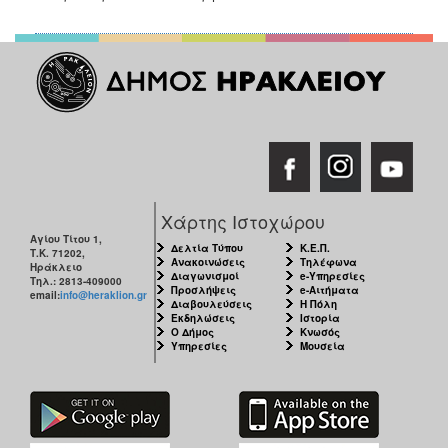
Χάρτης Ιστοχώρου
Αγίου Τίτου 1,
Δελτία Τύπου
Κ.Ε.Π.
Τ.Κ. 71202,
Ανακοινώσεις
Τηλέφωνα
Ηράκλειο
Διαγωνισμοί
e-Υπηρεσίες
Τηλ.: 2813-409000
Προσλήψεις
e-Αιτήματα
email:
info@heraklion.gr
Διαβουλεύσεις
Η Πόλη
Εκδηλώσεις
Ιστορία
Ο Δήμος
Κνωσός
Υπηρεσίες
Μουσεία